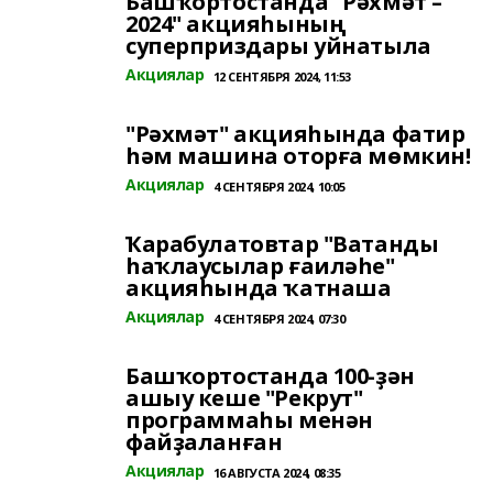
Башҡортостанда "Рәхмәт –
2024" акцияһының
суперприздары уйнатыла
Акциялар
12 СЕНТЯБРЯ 2024, 11:53
"Рәхмәт" акцияһында фатир
һәм машина оторға мөмкин!
Акциялар
4 СЕНТЯБРЯ 2024, 10:05
Ҡарабулатовтар "Ватанды
һаҡлаусылар ғаиләһе"
акцияһында ҡатнаша
Акциялар
4 СЕНТЯБРЯ 2024, 07:30
Башҡортостанда 100-ҙән
ашыу кеше "Рекрут"
программаһы менән
файҙаланған
Акциялар
16 АВГУСТА 2024, 08:35