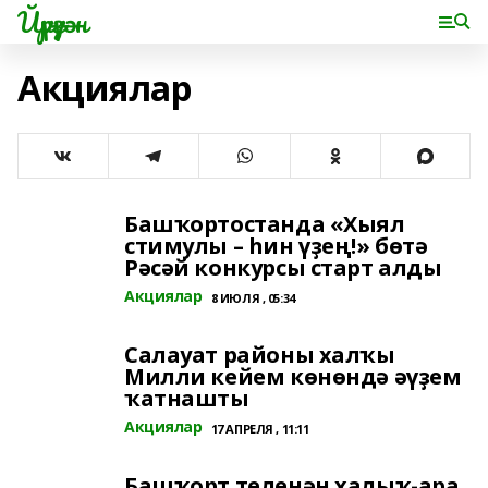
Йүрүҙән
Акциялар
Башҡортостанда «Хыял
стимулы – һин үҙең!» бөтә
Рәсәй конкурсы старт алды
Акциялар
8 ИЮЛЯ , 05:34
Салауат районы халҡы
Милли кейем көнөндә әүҙем
ҡатнашты
Акциялар
17 АПРЕЛЯ , 11:11
Башҡорт теленән халыҡ-ара