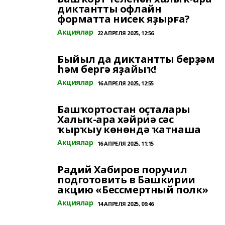
диктантты офлайн
форматта нисек яҙырға?
Акциялар
22 АПРЕЛЯ 2025, 12:56
Быйыл да диктантты берҙәм
һәм бергә яҙайыҡ!
Акциялар
16 АПРЕЛЯ 2025, 12:55
Башҡортостан оҫталары
Халыҡ-ара хәйриә сәс
ҡырҡыу көнөндә ҡатнаша
Акциялар
16 АПРЕЛЯ 2025, 11:15
Радий Хабиров поручил
подготовить в Башкирии
акцию «Бессмертный полк»
Акциялар
14 АПРЕЛЯ 2025, 09:46