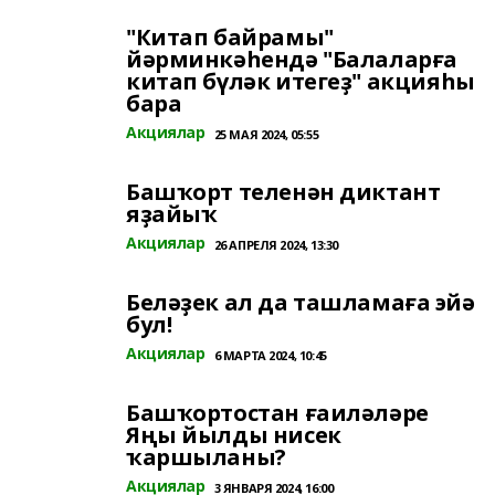
"Китап байрамы"
йәрминкәһендә "Балаларға
китап бүләк итегеҙ" акцияһы
бара
Акциялар
25 МАЯ 2024, 05:55
Башҡорт теленән диктант
яҙайыҡ
Акциялар
26 АПРЕЛЯ 2024, 13:30
Беләҙек ал да ташламаға эйә
бул!
Акциялар
6 МАРТА 2024, 10:45
Башҡортостан ғаиләләре
Яңы йылды нисек
ҡаршыланы?
Акциялар
3 ЯНВАРЯ 2024, 16:00