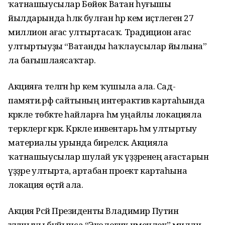
ҡатнашыусылар Бөйөк Ватан һуғышы
йылдарында һәләк булған һәр кем иҫтәлегенә 27
миллион ағас ултыртасаҡ. Традицион ағас
ултыртыуҙы “Ватанды һаҡлаусылар йылына”
ла бағышлаясаҡтар.
Акцияға теләгән һәр кем ҡушыла ала. Сад-
памяти.рф сайтының интерактив картаһында
кәрәкле төбәкте һайларға һәм уңайлы локацияла
теркәлергә кәрәк. Кәрәкле инвентарь һәм ултыртыу
материалы урында биреләсәк. Акцияла
ҡатнашыусылар шулай уҡ үҙҙәренең ағастарын
үҙҙәре ултырта, артабан проект картаһына
локация өҫтәй ала.
Акция Рәсәй Президенты Владимир Путин
ҡушыуы буйынса “Экологик именлек” милли