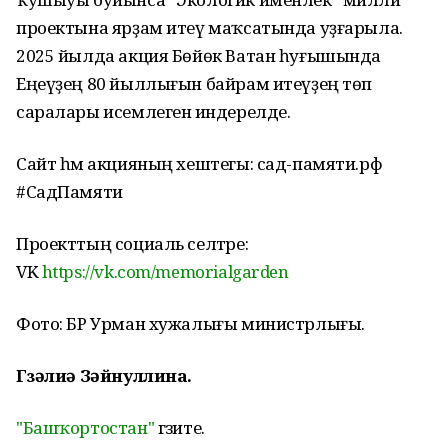
проектына ярҙам итеү маҡсатында уҙғарыла.
2025 йылда акция Бөйөк Ватан һуғышында
Еңеүҙең 80 йыллығын байрам итеүҙең төп
саралары исемлегенә индерелде.
Сайт һәм акцияның хештегы: сад-памяти.рф
#СадПамяти
Проекттың социаль селтәре:
VK
https://vk.com/memorialgarden
Фото: БР Урман хужалығы министрлығы.
Гүзәлиә Зәйнуллина.
"Башҡортостан"
гәзите.