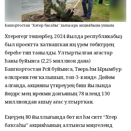
Башҡортостан “Хәтер баҡсаһы” халыҡ-ара акцияһына ҡушыла
Хәтерегеҙгә төшөрәбеҙ, 2024 йылда республикабыҙ
был проектта ҡатнашҡан иң әүҙем төбәктәрҙең
береһе тип танылды. Ултыртылған ағастар
һаны буйынса (2,25 миллион дана)
Башҡортостан Рәсәй буйынса, Тверь һәм Ырымбур
өлкәләренән генә ҡалышып, топ-3-кә инде. Дөйөм
алғанда, акцияны үткәреүҙең биш йылында
йөҙҙәрсә мең ирекмән донъяның 78 илендә 130
миллиондан ашыу ағас ултыртҡан.
Еңеүҙең 80 йыллығында бөтә ил һәм ситтә “Хәтер
баҡсаһы” акцияһының алтынсы миҙгелендә