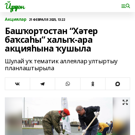
Йүрүҙән
Акциялар
21 ФЕВРАЛЯ 2025, 13:22
Башҡортостан “Хәтер
баҡсаһы” халыҡ-ара
акцияһына ҡушыла
Шулай уҡ тематик аллеялар ултыртыу
планлаштырыла