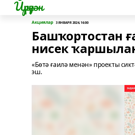
Йүрүҙән
Акциялар
3 ЯНВАРЯ 2024, 16:00
Башҡортостан 
нисек ҡаршыла
«Бөтә ғаилә менән» проекты сик
эш.