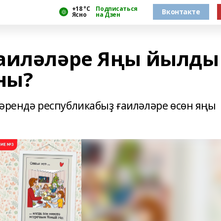
+18 °С
Подписаться
Вконтакте
Ясно
на Дзен
ғаиләләре Яңы йылды
ны?
тәрендә республикабыҙ ғаиләләре өсөн яңы