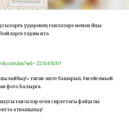
сыларға үҙҙәренең ғаиләләре менән Яңы
һөйләргә тәҡдим итә.
//vk.com/im?sel=-223569207
ршылайбыҙ!» тигән эште башҡарып, #всейсемьей
ән фото һалырға.
шыусы ғаиләләр өсөн сираттағы файҙалы
ектта ҡатнашығыҙ!