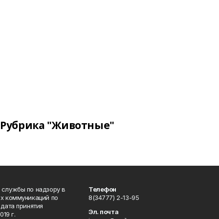
Рубрика "Животные"
 службы по надзору в
Телефон
ых коммуникаций по
8(34777) 2-13-95
дата принятия
Эл. почта
19 г.