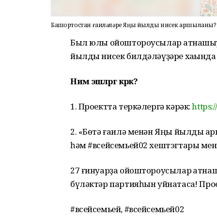
Башҡортостан ғаиләләре Яңы йылды нисек ҡаршыланы?
Был юлы ойоштороусылар ҡатнашыу
йылды нисек билдәләүҙәре хаҡында 
Нимә эшләргә кәрәк?
1. Проектта теркәлергә кәрәк:
https:
2. «Бөтә ғаилә менән Яңы йылды ҡа
һәм #всейсемьей02 хештэгтары мен
27 ғинуарҙа ойоштороусылар ҡатна
бүләктәр партияһын уйнатасаҡ! Про
#всейсемьей, #всейсемьей02