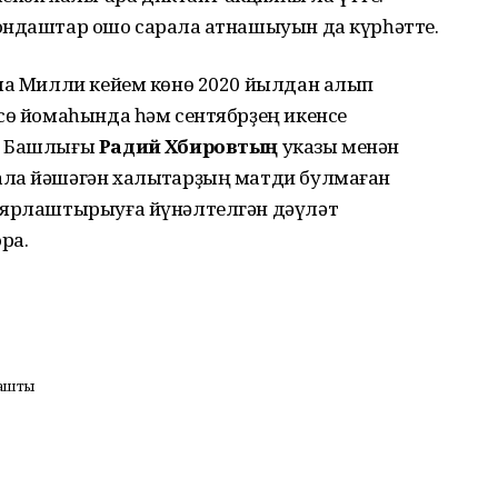
ондаштар ошо сарала ҡатнашыуын да күрһәтте.
ала Милли кейем көнө 2020 йылдан алып
сө йомаһында һәм сентябрҙең икенсе
ан Башлығы
Радий Хәбировтың
указы менән
ала йәшәгән халыҡтарҙың матди булмаған
улярлаштырыуға йүнәлтелгән дәүләт
ра.
нашты