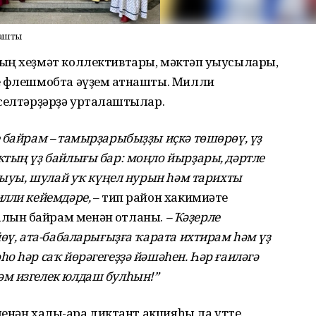
нашты
ың хеҙмәт коллективтары, мәктәп уҡыусылары,
е флешмобта әүҙем ҡатнашты. Милли
селтәрҙәрҙә уртаҡлаштылар.
 байрам – тамырҙарыбыҙҙы иҫкә төшөрөү, үҙ
тың үҙ байлығы бар: моңло йырҙары, дәртле
-һыуы, шулай уҡ күңел нурын һәм тарихты
лли кейемдәре,
– тип район хакимиәте
лҡын байрам менән ҡотланы.
– Ҡәҙерле
йөү, ата-бабаларығыҙға ҡарата ихтирам һәм үҙ
о һәр саҡ йөрәгегеҙҙә йәшәһен. Һәр ғаиләгә
м изгелек юлдаш булһын!”
ленән халыҡ-ара диктант акцияһы ла үтте.