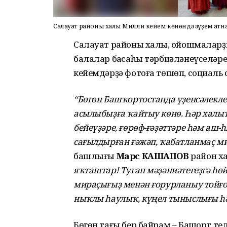
Салауат районы халҡы Милли кейем көнөндә әүҙем ҡат
Салауат районы халҡы, ойошмаларҙ
балалар баҡсаһы тәрбиәләнеүселәр
кейемдәрҙә фотоға төшөп, социаль 
“Бөгөн Башҡортостанда үҙенсәлекле
асылыбыҙға ҡайтыу көнө. Һәр халыҡ
бейеүҙәре, ғөрөф-ғәҙәттәре һәм аш
сағылдырған ғәжәп, ҡабатланмаҫ ми
башлығы
Марс КАШАПОВ
район ха
яҡташтар! Туған мәҙәниәтегеҙгә һө
мираҫығыҙ менән ғорурланыу тойғоһ
ныҡлы һаулыҡ, күңел тыныслығы һә
Бөгөн тағы бер байрам – Башҡорт те