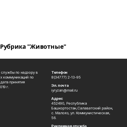
Рубрика "Животные"
 службы по надзору в
Телефон
ых коммуникаций по
8(34777) 2-13-95
дата принятия
Эл. почта
19 г.
iyryzan@mail.ru
Адрес
452490, Республика
Башкортостан,Салаватский район,
с. Малояз, ул. Коммунистическая,
56.
Рекламная служба