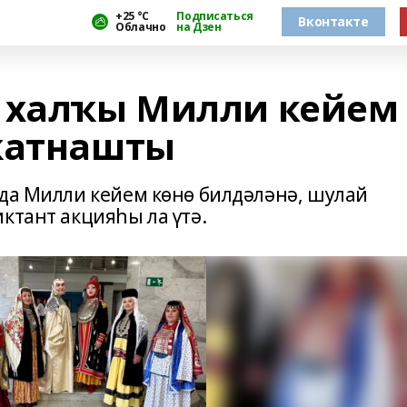
+25 °С
Подписаться
Вконтакте
Облачно
на Дзен
 халҡы Милли кейем
ҡатнашты
нда Милли кейем көнө билдәләнә, шулай
ктант акцияһы ла үтә.