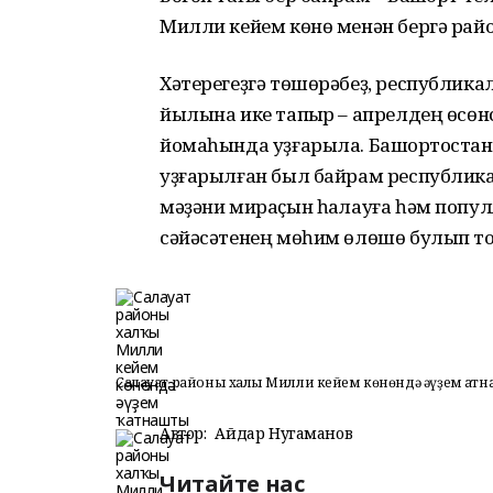
Милли кейем көнө менән бергә рай
Хәтерегеҙгә төшөрәбеҙ, республик
йылына ике тапҡыр – апрелдең өсөн
йомаһында уҙғарыла. Башҡортост
уҙғарылған был байрам республик
мәҙәни мираҫын һаҡлауға һәм поп
сәйәсәтенең мөһим өлөшө булып то
Салауат районы халҡы Милли кейем көнөндә әүҙем ҡат
Автор:
Айдар Нугаманов
Читайте нас