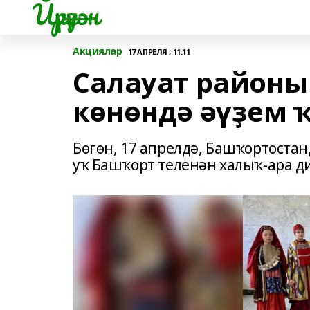
Йүрүҙән
Акциялар
17 АПРЕЛЯ , 11:11
Салауат районы
көнөндә әүҙем 
Бөгөн, 17 апрелдә, Башҡортоста
уҡ Башҡорт теленән халыҡ-ара ди