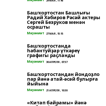
29 МАЯ , 11:45
Башҡортостан Башлығы
Радий Хәбиров Рәсәй актеры
Сергей Безруков менән
осрашты
Мәҙәниәт
27 МАЯ , 15:15
Башҡортостанда
һабантуйҙар үткәреү
графигы раҫланды
Мәҙәниәт
30 АПРЕЛЯ , 07:37
Башҡортостандан йондоҙло
пар йәнә атай-әсәй булырға
йыйына
Мәҙәниәт
21 АПРЕЛЯ , 10:30
«Китап байрамы» йәнә