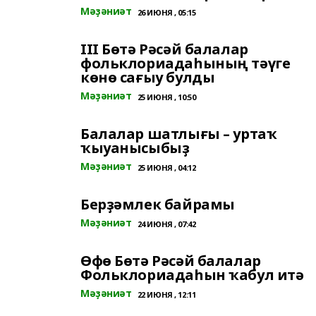
Мәҙәниәт
26 ИЮНЯ , 05:15
III Бөтә Рәсәй балалар
фольклориадаһының тәүге
көнө сағыу булды
Мәҙәниәт
25 ИЮНЯ , 10:50
Балалар шатлығы – уртаҡ
ҡыуанысыбыҙ
Мәҙәниәт
25 ИЮНЯ , 04:12
Берҙәмлек байрамы
Мәҙәниәт
24 ИЮНЯ , 07:42
Өфө Бөтә Рәсәй балалар
Фольклориадаһын ҡабул итә
Мәҙәниәт
22 ИЮНЯ , 12:11