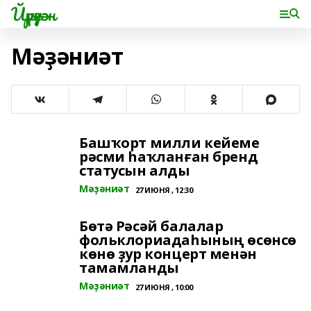
Йүрүҙән
Мәҙәниәт
Башҡорт милли кейеме
рәсми һаҡланған бренд
статусын алды
Мәҙәниәт
27 ИЮНЯ , 12:30
Бөтә Рәсәй балалар
фольклориадаһының өсөнсө
көнө ҙур концерт менән
тамамланды
Мәҙәниәт
27 ИЮНЯ , 10:00