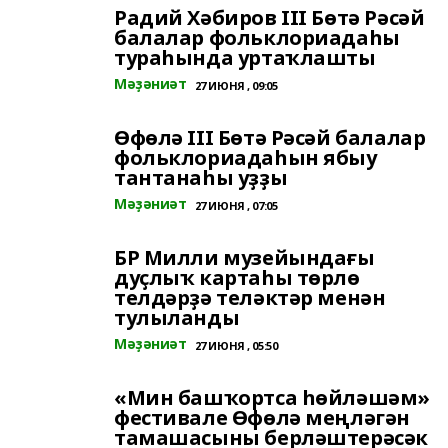
Радий Хәбиров III Бөтә Рәсәй
балалар фольклориадаһы
тураһында уртаҡлашты
Мәҙәниәт
27 ИЮНЯ , 09:05
Өфөлә III Бөтә Рәсәй балалар
фольклориадаһын ябыу
тантанаһы уҙҙы
Мәҙәниәт
27 ИЮНЯ , 07:05
БР Милли музейындағы
дуҫлыҡ картаһы төрлө
телдәрҙә теләктәр менән
тулыланды
Мәҙәниәт
27 ИЮНЯ , 05:50
«Мин башҡортса һөйләшәм»
фестивале Өфөлә меңләгән
тамашасыны берләштерәсәк