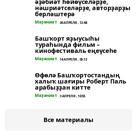
әҙәбиәт һөйөүселәрҙе,
нәшриәтселәрҙе, авторҙарҙы
берләштерә
Мәҙәниәт
20 АПРЕЛЯ , 12:48
Башҡорт яҙыусыһы
тураһында фильм –
кинофестиваль еңеүсеһе
Мәҙәниәт
14 АПРЕЛЯ , 05:12
Өфөлә Башҡортостандың
халыҡ шағиры Роберт Паль
арабыҙҙан китте
Мәҙәниәт
3 АПРЕЛЯ , 10:55
Все материалы