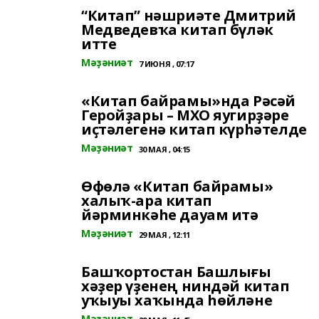
“Китап” нәшриәте Дмитрий
Медведевҡа китап бүләк
итте
Мәҙәниәт
7 ИЮНЯ , 07:17
«Китап байрамы»нда Рәсәй
Геройҙары – МХО яугирҙәре
иҫтәлегенә китап күрһәтелде
Мәҙәниәт
30 МАЯ , 04:15
Өфөлә «Китап байрамы»
халыҡ-ара китап
йәрминкәһе дауам итә
Мәҙәниәт
29 МАЯ , 12:11
Башҡортостан Башлығы
хәҙер үҙенең ниндәй китап
уҡыуы хаҡында һөйләне
Мәҙәниәт