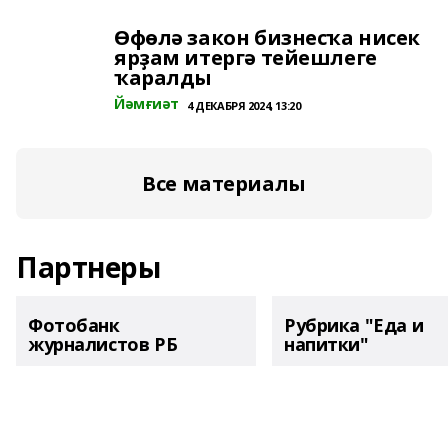
Өфөлә закон бизнесҡа нисек
ярҙам итергә тейешлеге
ҡаралды
Йәмғиәт
4 ДЕКАБРЯ 2024, 13:20
Все материалы
Партнеры
Фотобанк
Рубрика "Еда и
журналистов РБ
напитки"