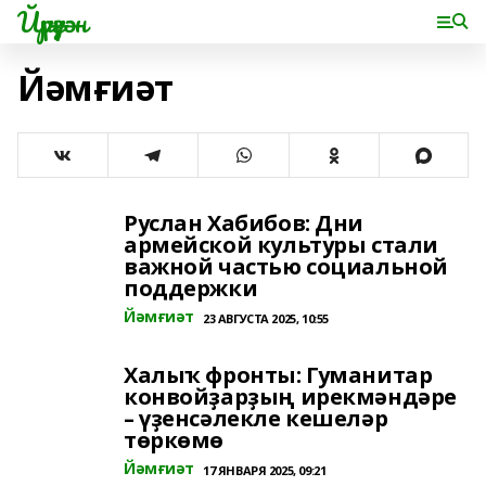
Йүрүҙән
Йәмғиәт
Руслан Хабибов: Дни
армейской культуры стали
важной частью социальной
поддержки
Йәмғиәт
23 АВГУСТА 2025, 10:55
Халыҡ фронты: Гуманитар
конвойҙарҙың ирекмәндәре
– үҙенсәлекле кешеләр
төркөмө
Йәмғиәт
17 ЯНВАРЯ 2025, 09:21