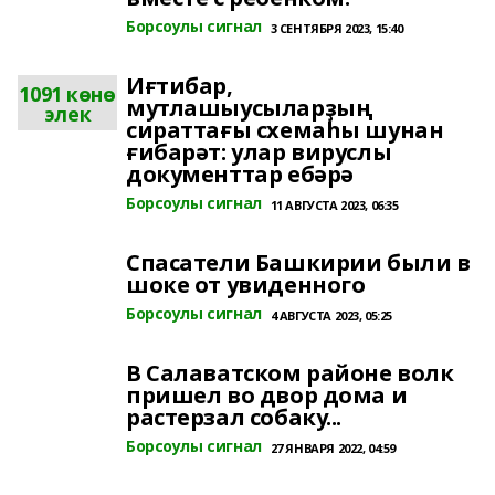
Борсоулы сигнал
3 СЕНТЯБРЯ 2023, 15:40
Иғтибар,
1091 көнө
мутлашыусыларҙың
элек
сираттағы схемаһы шунан
ғибарәт: улар вируслы
документтар ебәрә
Борсоулы сигнал
11 АВГУСТА 2023, 06:35
Спасатели Башкирии были в
шоке от увиденного
Борсоулы сигнал
4 АВГУСТА 2023, 05:25
В Салаватском районе волк
пришел во двор дома и
растерзал собаку...
Борсоулы сигнал
27 ЯНВАРЯ 2022, 04:59