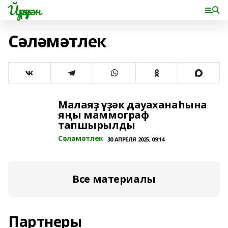
Йүрүҙән
Сәләмәтлек
Малаяҙ үҙәк дауаханаһына
яңы маммограф
тапшырылды
Сәләмәтлек
30 АПРЕЛЯ 2025, 09:14
Все материалы
Партнеры