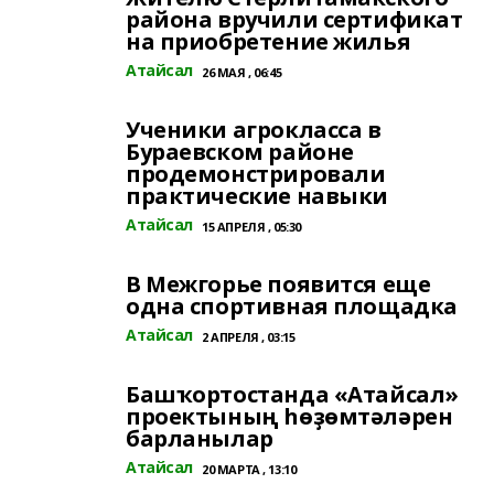
района вручили сертификат
на приобретение жилья
Атайсал
26 МАЯ , 06:45
Ученики агрокласса в
Бураевском районе
продемонстрировали
практические навыки
Атайсал
15 АПРЕЛЯ , 05:30
В Межгорье появится еще
одна спортивная площадка
Атайсал
2 АПРЕЛЯ , 03:15
Башҡортостанда «Атайсал»
проектының һөҙөмтәләрен
барланылар
Атайсал
20 МАРТА , 13:10