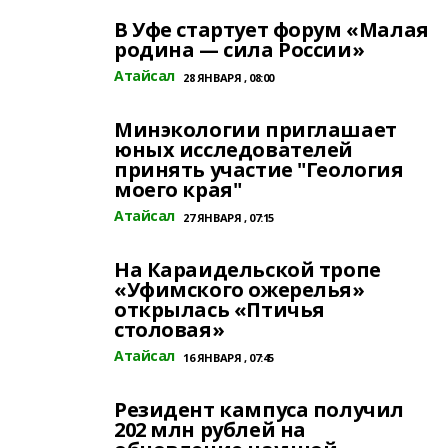
В Уфе стартует форум «Малая
родина — сила России»
Атайсал
28 ЯНВАРЯ , 08:00
Минэкологии приглашает
юных исследователей
принять участие "Геология
моего края"
Атайсал
27 ЯНВАРЯ , 07:15
На Караидельской тропе
«Уфимского ожерелья»
открылась «Птичья
столовая»
Атайсал
16 ЯНВАРЯ , 07:45
Резидент кампуса получил
202 млн рублей на