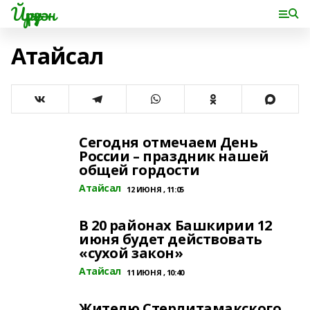
Йүрүҙән
Атайсал
Сегодня отмечаем День
России – праздник нашей
общей гордости
Атайсал
12 ИЮНЯ , 11:05
В 20 районах Башкирии 12
июня будет действовать
«сухой закон»
Атайсал
11 ИЮНЯ , 10:40
Жителю Стерлитамакского