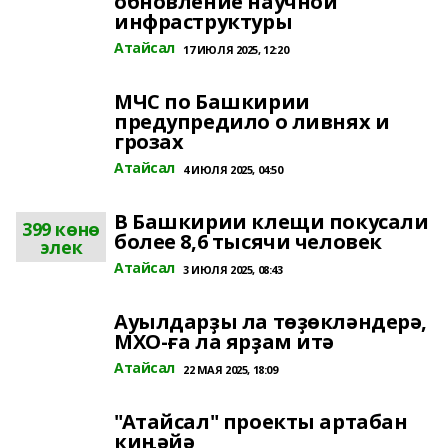
обновление научной
инфраструктуры
Атайсал
17 ИЮЛЯ 2025, 12:20
МЧС по Башкирии
предупредило о ливнях и
грозах
Атайсал
4 ИЮЛЯ 2025, 04:50
В Башкирии клещи покусали
399 көнө
более 8,6 тысячи человек
элек
Атайсал
3 ИЮЛЯ 2025, 08:43
Ауылдарҙы ла төҙөкләндерә,
МХО-ға ла ярҙам итә
Атайсал
22 МАЯ 2025, 18:09
"Атайсал" проекты артабан
киңәйә