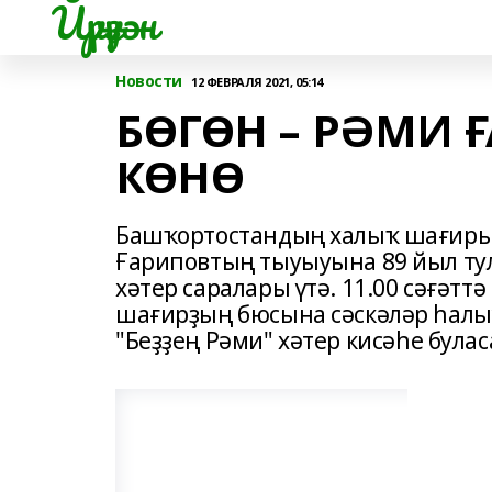
Йүрүҙән
Новости
12 ФЕВРАЛЯ 2021, 05:14
БӨГӨН – РӘМИ 
КӨНӨ
Башҡортостандың халыҡ шағиры
Ғариповтың тыуыуына 89 йыл ту
хәтер саралары үтә. 11.00 сәғәт
шағирҙың бюсына сәскәләр һалыу
"Беҙҙең Рәми" хәтер кисәһе буласа