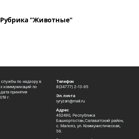
Рубрика "Животные"
 службы по надзору в
Телефон
ых коммуникаций по
8(34777) 2-13-95
дата принятия
Эл. почта
19 г.
iyryzan@mail.ru
Адрес
452490, Республика
Башкортостан,Салаватский район,
с. Малояз, ул. Коммунистическая,
56.