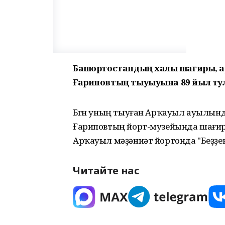
Башҡортостандың халыҡ шағиры, а
Ғариповтың тыуыуына 89 йыл ту
Бөгөн уның тыуған Арҡауыл ауылында
Ғариповтың йорт-музейында шағирҙ
Арҡауыл мәҙәниәт йортонда "Беҙҙең 
Читайте нас