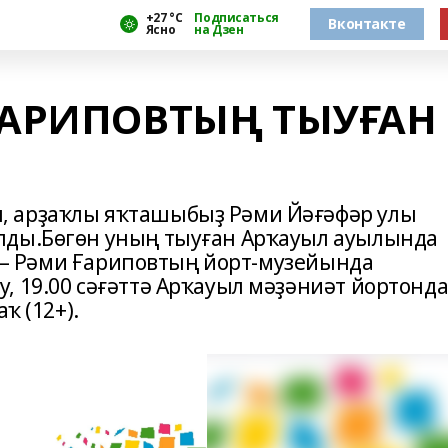
+27 °С
Подписаться
Вконтакте
Ясно
на Дзен
ҒАРИПОВТЫҢ ТЫУҒАН
, арҙаҡлы яҡташыбыҙ Рәми Йәғәфәр улы
лды.Бөгөн уның тыуған Арҡауыл ауылында
тә – Рәми Ғариповтың йорт-музейында
, 19.00 сәғәттә Арҡауыл мәҙәниәт йортонд
ҡ (12+).