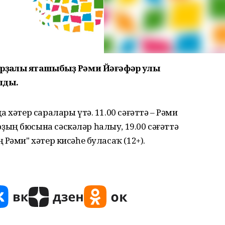
рҙаҡлы яҡташыбыҙ Рәми Йәғәфәр улы
лды.
 хәтер саралары үтә. 11.00 сәғәттә – Рәми
ың бюсына сәскәләр һалыу, 19.00 сәғәттә
Рәми" хәтер кисәһе буласаҡ (12+).