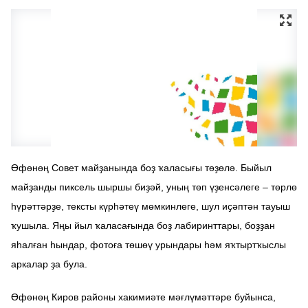
Өфөнөң Совет майҙанында боҙ ҡаласығы төҙөлә. Быйыл
майҙанды пиксель шыршы биҙәй, уның төп үҙенсәлеге – төрлө
һүрәттәрҙе, тексты күрһәтеү мөмкинлеге, шул иҫәптән тауыш
ҡушыла. Яңы йыл ҡаласағында боҙ лабиринттары, боҙҙан
яһалған һындар, фотоға төшөү урындары һәм яҡтыртҡыслы
аркалар ҙа була.
Өфөнөң Киров районы хакимиәте мәғлүмәттәре буйынса,