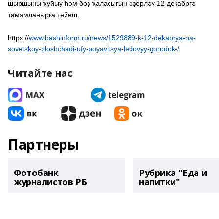
шыршыны ҡуйыу һәм боҙ ҡаласығын әҙерләү 12 декабргә
тамамланырға тейеш.
https://
www.bashinform.ru/news/1529889-k-12-dekabrya-na-
sovetskoy-ploshchadi-ufy-poyavitsya-ledovyy-gorodok-/
Читайте нас
Партнеры
Фотобанк
Рубрика "Еда и
журналистов РБ
напитки"