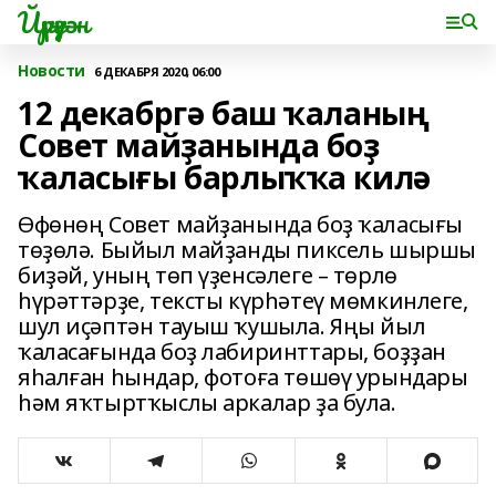
Йүрүҙән
Новости
6 ДЕКАБРЯ 2020, 06:00
12 декабргә баш ҡаланың
Совет майҙанында боҙ
ҡаласығы барлыҡҡа килә
Өфөнөң Совет майҙанында боҙ ҡаласығы
төҙөлә. Быйыл майҙанды пиксель шыршы
биҙәй, уның төп үҙенсәлеге – төрлө
һүрәттәрҙе, тексты күрһәтеү мөмкинлеге,
шул иҫәптән тауыш ҡушыла. Яңы йыл
ҡаласағында боҙ лабиринттары, боҙҙан
яһалған һындар, фотоға төшөү урындары
һәм яҡтыртҡыслы аркалар ҙа була.