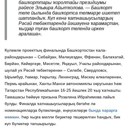
башҡорттары ҡоролтайы президиумы
рәйесе Эльвира Айытҡолова. — Башҡорт
теле йылында башҡортса телмәрҙе ишетеп
шатландыҡ. Күп кенә ҡатнашыусыларҙың
Рәсәй төбәктәрендә йәшәүенә ҡарамаҫтан,
ҡыҙҙар туған башҡорт телендә иркен
аралаша».
Күләмле проекттың финалында Башҡортостан ҡала-
райондарынан – Сибайҙан, Мәләүездән, Өфөнән, Балаҡатай,
Бөрйән, Көйөргәҙе, Мәсетле, Яңауыл, Учалы райондарынан,
шулай уҡ Рәсәй төбәктәренән – Силәбе, Свердловск,
Ырымбур, Һамар, Һарытау, Ленинград, Мәскәү өлкәләренән,
Пермь крайынан, Ханты-Манси автономиялы округынан һәм
Татарстан Республикаһынан 16-25 йәшлек 20 ҡыҙ ҡатнашты.
Тамашасы һөйөүе призына Розалина Ибраһимова лайыҡ
булды. Финалда ҡатнашыусыларҙың бөтәһе лә
номинацияларҙа бүләкләнде, еңеүселәрҙе
бында ҡарарға
мөмкин
. Һәр ҡыҙға милли биҙәктәр төшөрөлгән һандыҡ, бик
күп бүләктәр тапшырылды.