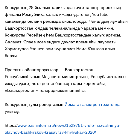
Конкурстың 28 йыллыҡ тарихында тәүге тапҡыр проекттың
финалы Республика халыҡ ижады үҙәгенең YouTube
каналында онлайн режимда ойоштородо. Финалдың яҙмаһын
Башҡортостан юлдаш телеканалында ҡарарға мөмкин.
Конкурсты Рәсәйҙең һәм Башҡортостандың халыҡ артисы,
Салауат Юлаев исемендәге дәүләт премияһы лауреаты
Хөрмәтулла Үтәшев һәм журналист Наил Юнысов алып
барҙы.
Проектты ойоштороусылар — Башҡортостан
Республикаһының Мәҙәниәт министрлығы, Республика халыҡ
ижады үҙәге, Бөтә донъя башҡорттары ҡоролтайы,
«Башҡортостан» телерадиокомпанияһы.
Конкурстың тулы репортажын
Йәмәғәт электрон гәзитендә
уҡығыҙ.
https://
www.bashinform.ru/news/1529751-v-ufe-nazvali-imya-
glavnoy-bashkirskoy-krasavitsy-khylyukay-2020/