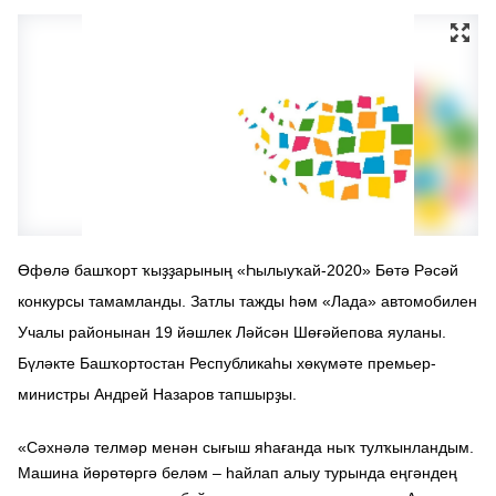
Өфөлә башҡорт ҡыҙҙарының «Һылыуҡай-2020» Бөтә Рәсәй
конкурсы тамамланды. Затлы тажды һәм «Лада» автомобилен
Учалы районынан 19 йәшлек Ләйсән Шөғәйепова яуланы.
Бүләкте Башҡортостан Республикаһы хөкүмәте премьер-
министры Андрей Назаров тапшырҙы.
«Сәхнәлә телмәр менән сығыш яһағанда ныҡ тулҡынландым.
Машина йөрөтөргә беләм – һайлап алыу турында еңгәндең