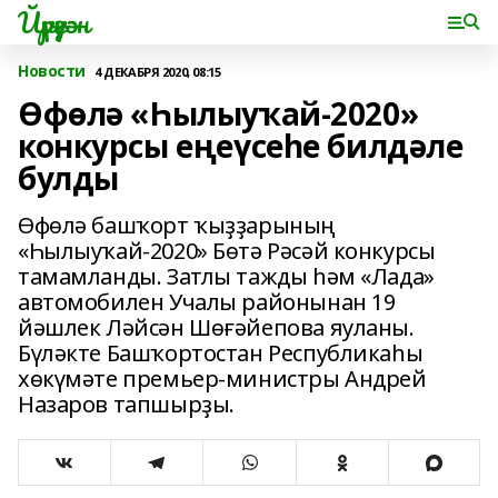
Йүрүҙән
Новости
4 ДЕКАБРЯ 2020, 08:15
Өфөлә «Һылыуҡай-2020»
конкурсы еңеүсеһе билдәле
булды
Өфөлә башҡорт ҡыҙҙарының
«Һылыуҡай-2020» Бөтә Рәсәй конкурсы
тамамланды. Затлы тажды һәм «Лада»
автомобилен Учалы районынан 19
йәшлек Ләйсән Шөғәйепова яуланы.
Бүләкте Башҡортостан Республикаһы
хөкүмәте премьер-министры Андрей
Назаров тапшырҙы.