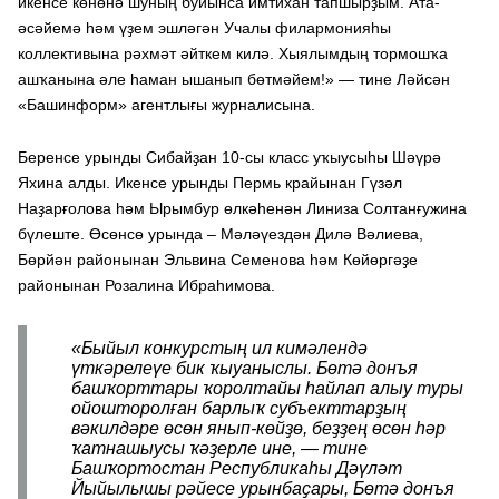
икенсе көнөнә шуның буйынса имтихан тапшырҙым. Ата-
әсәйемә һәм үҙем эшләгән Учалы филармонияһы
коллективына рәхмәт әйткем килә. Хыялымдың тормошҡа
ашҡанына әле һаман ышанып бөтмәйем!» — тине Ләйсән
«Башинформ» агентлығы журналисына.
Беренсе урынды Сибайҙан 10-сы класс уҡыусыһы Шәүрә
Яхина алды. Икенсе урынды Пермь крайынан Гүзәл
Наҙарғолова һәм Ырымбур өлкәһенән Линиза Солтанғужина
бүлеште. Өсөнсө урында – Мәләүездән Дилә Вәлиева,
Бөрйән районынан Эльвина Семенова һәм Көйөргәҙе
районынан Розалина Ибраһимова.
«Быйыл конкурстың ил кимәлендә
үткәрелеүе бик ҡыуаныслы. Бөтә донъя
башҡорттары ҡоролтайы һайлап алыу туры
ойошторолған барлыҡ субъекттарҙың
вәкилдәре өсөн янып-көйҙө, беҙҙең өсөн һәр
ҡатнашыусы ҡәҙерле ине, — тине
Башҡортостан Республикаһы Дәүләт
Йыйылышы рәйесе урынбаҫары, Бөтә донъя