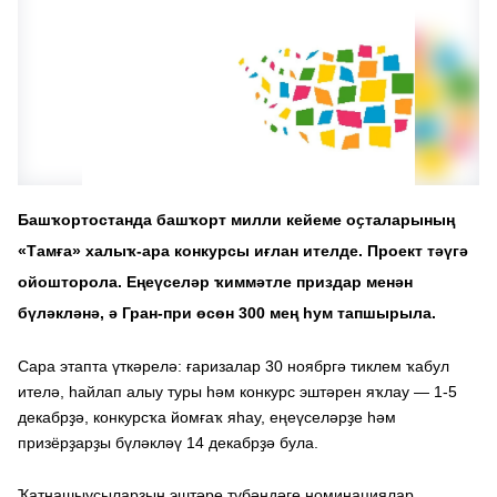
Башҡортостанда башҡорт милли кейеме оҫталарының
«Тамға» халыҡ-ара конкурсы иғлан ителде. Проект тәүгә
ойошторола. Еңеүселәр ҡиммәтле приздар менән
бүләкләнә, ә Гран-при өсөн 300 мең һум тапшырыла.
Сара этапта үткәрелә: ғаризалар 30 ноябргә тиклем ҡабул
ителә, һайлап алыу туры һәм конкурс эштәрен яҡлау — 1-5
декабрҙә, конкурсҡа йомғаҡ яһау, еңеүселәрҙе һәм
призёрҙарҙы бүләкләү 14 декабрҙә була.
Ҡатнашыусыларҙың эштәре түбәндәге номинациялар