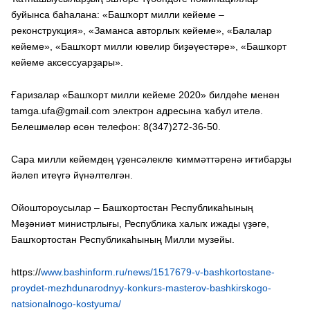
буйынса баһалана: «Башҡорт милли кейеме –
реконструкция», «Заманса авторлыҡ кейеме», «Балалар
кейеме», «Башҡорт милли ювелир биҙәүестәре», «Башҡорт
кейеме аксессуарҙары».
Ғаризалар «Башҡорт милли кейеме 2020» билдәһе менән
tamga.ufa@gmail.com электрон адресына ҡабул ителә.
Белешмәләр өсөн телефон: 8(347)272-36-50.
Сара милли кейемдең үҙенсәлекле ҡиммәттәренә иғтибарҙы
йәлеп итеүгә йүнәлтелгән.
Ойоштороусылар – Башҡортостан Республикаһының
Мәҙәниәт министрлығы, Республика халыҡ ижады үҙәге,
Башҡортостан Республикаһының Милли музейы.
https://
www.bashinform.ru/news/1517679-v-bashkortostane-
proydet-mezhdunarodnyy-konkurs-masterov-bashkirskogo-
natsionalnogo-kostyuma/