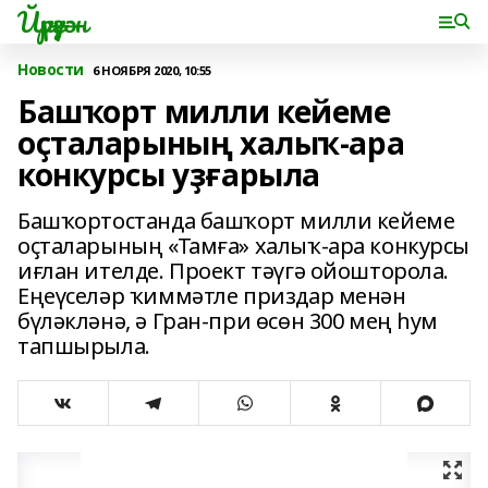
Йүрүҙән
Новости
6 НОЯБРЯ 2020, 10:55
Башҡорт милли кейеме
оҫталарының халыҡ-ара
конкурсы уҙғарыла
Башҡортостанда башҡорт милли кейеме
оҫталарының «Тамға» халыҡ-ара конкурсы
иғлан ителде. Проект тәүгә ойошторола.
Еңеүселәр ҡиммәтле приздар менән
бүләкләнә, ә Гран-при өсөн 300 мең һум
тапшырыла.