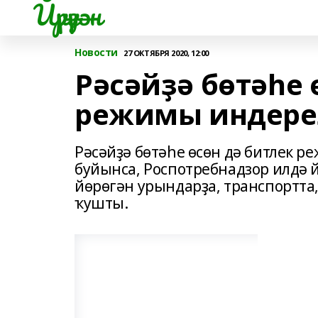
Йүрүҙән
Новости
27 ОКТЯБРЯ 2020, 12:00
Рәсәйҙә бөтәһе 
режимы индере
Рәсәйҙә бөтәһе өсөн дә битлек 
буйынса, Роспотребнадзор илдә 
йөрөгән урындарҙа, транспортта,
ҡушты.