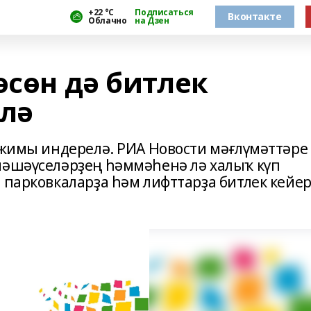
+22 °С
Подписаться
Вконтакте
Облачно
на Дзен
өсөн дә битлек
лә
режимы индерелә. РИА Новости мәғлүмәттәре
йәшәүселәрҙең һәммәһенә лә халыҡ күп
 парковкаларҙа һәм лифттарҙа битлек кейер