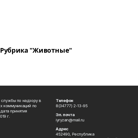
Рубрика "Животные"
 службы по надзору в
Телефон
ых коммуникаций по
8(34777) 2-13-95
дата принятия
Эл. почта
19 г.
iyryzan@mail.ru
Адрес
452490, Республика