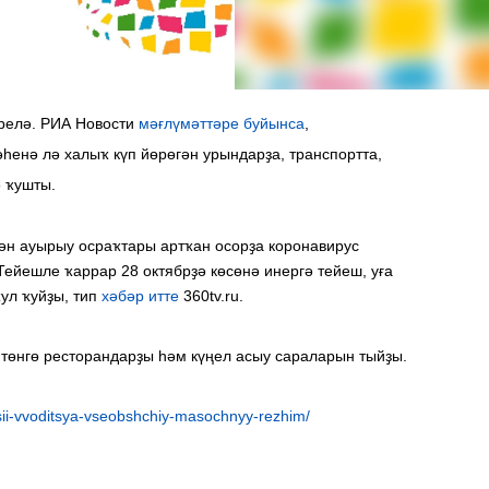
ерелә. РИА Новости
мәғлүмәттәре буйынса
,
енә лә халыҡ күп йөрөгән урындарҙа, транспортта,
ә ҡушты.
ән ауырыу осраҡтары артҡан осорҙа коронавирус
ейешле ҡаррар 28 октябрҙә көсөнә инергә тейеш, уға
ул ҡуйҙы, тип
хәбәр итте
360tv.ru.
 төнгө ресторандарҙы һәм күңел асыу сараларын тыйҙы.
ii-vvoditsya-vseobshchiy-masochnyy-rezhim/