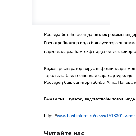
Рәсәйҙә бөтәһе өсөн дә битлек режимы инд
Роспотребнадзор илдә йәшәүселәрҙең һәммәһ
парковкаларҙа һәм лифттарҙа битлек кейерг
Киҫкен респиратор вирус инфекциялары мен
таралыуға бәйле ошондай саралар күрелде. Т
Рәсәйҙең баш санитар табибы Анна Попова ҡ
Бынан тыш, күҙәтеү ведомствоһы тотош илдә
https://
www.bashinform.ru/news/1513301-v-ross
Читайте нас