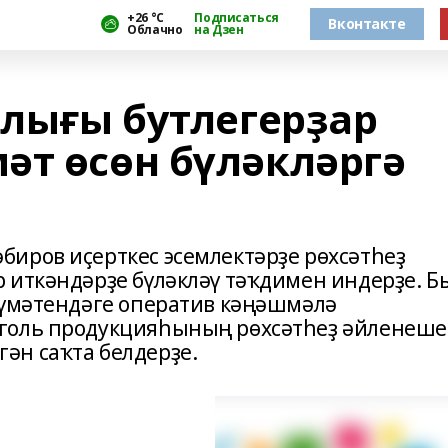
+26 °С
Подписаться
Вконтакте
Облачно
на Дзен
лығы бутлегерҙар
әт өсөн бүләкләргә
иров иҫерткес эсемлектәрҙе рөхсәтһеҙ
 иткәндәрҙе бүләкләү тәҡдимен индерҙе. Б
күмәтендәге оператив кәңәшмәлә
голь продукцияһының рөхсәтһеҙ әйленеш
ән саҡта белдерҙе.