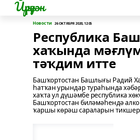
Йүрүҙән
Новости
26 ОКТЯБРЯ 2020, 12:05
Республика Баш
хаҡында мәғлүм
тәҡдим итте
Башҡортостан Башлығы Радий Хәб
һатҡан урындар тураһында хәбәр
хаҡта ул дүшәмбе республика хө
Башҡортостан биләмәһендә алко
ҡаршы көрәш сараларын тикшерг