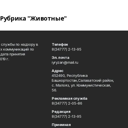
Рубрика "Животные"
 службы по надзору в
Телефон
ых коммуникаций по
8(34777) 2-13-95
дата принятия
Эл. почта
19 г.
iyryzan@mail.ru
Адрес
452490, Республика
Башкортостан,Салаватский район,
с. Малояз, ул. Коммунистическая,
56.
Рекламная служба
8(34777) 2-05-86
Редакция
8(34777) 2-13-95
Приемная