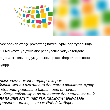
кес эсемлектәрҙе рөхсәтһеҙ һатҡан урындар тураһында
е. Был хаҡта ул дүшәмбе республика хөкүмәтендәге
ендә алкоголь продукцияһының рөхсәтһеҙ әйленешенә
лдерҙе.
мы, юҡмы икәнен аңларға кәрәк.
 бының менән шөғөлләнә башлаған ваҡытта аулау
 Әбйәлил районына барып, ошо янғынды
әк: беҙҙә ҡайҙалыр ошо әшәкелек баш ҡалҡытамы?
ды һайлап алып, һатҡан, халыҡты ағыулаған
тырға кәрәк», — тине Радий Хәбиров.