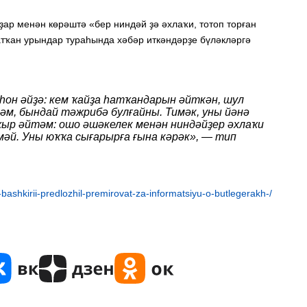
ҙар менән көрәштә «бер ниндәй ҙә әхлаҡи, тотоп торған
атҡан урындар тураһында хәбәр иткәндәрҙе бүләкләргә
н әйҙә: кем ҡайҙа һатҡандарын әйткән, шул
м, бындай тәжрибә булғайны. Тимәк, уны йәнә
ҡыр әйтәм: ошо әшәкелек менән ниндәйҙер әхлаҡи
әй. Уны юҡҡа сығарырға ғына кәрәк», — тип
shkirii-predlozhil-premirovat-za-informatsiyu-o-butlegerakh-/