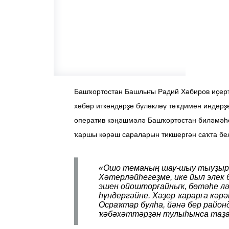
Башҡортостан Башлығы Радий Хәбиров иҫерт
хәбәр иткәндәрҙе бүләкләү тәҡдимен индерҙ
оператив кәңәшмәлә Башҡортостан биләмәһ
ҡаршы көрәш сараларын тикшергән саҡта бе
«Ошо теманың шау-шыу тыуҙыра
Хәтерләйһегеҙме, ике йыл элек
эшен ойошторғайныҡ, бөтәһе лә
һүндергәйне. Хәҙер ҡарарға кәр
Осраҡтар булһа, йәнә бер район
ҡәбәхәттәрҙән тулыһынса таҙар