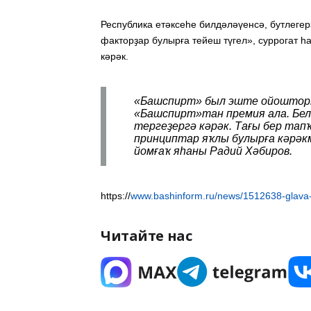
Республика етәксеһе билдәләүенсә, бутлегер
факторҙар булырға тейеш түгел», суррогат һ
кәрәк.
«Башспирт» был эште ойошторһо
«Башспирт»тан премия ала. Белә
тергеҙергә кәрәк. Тағы бер тап
принциптар яҡлы булырға кәрәкм
йомғаҡ яһаны Радий Хәбиров.
https://
www.bashinform.ru/news/1512638-glava-ba
Читайте нас