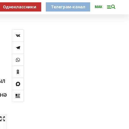
Одноклассники
Телеграм-канал
MAX
ыл
енә