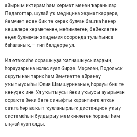
айырым ихтирам һәм хөрмәт менән ҡаранылар.
Педагогтар, шулай уҡ медицина хеҙмәткәрҙәре,
йәмғиәт өсөн бик тә кәрәк булған башҡа һөнәр
кешеләре хеҙмәтенең мөһимлеген, бөйөклөгөн
еңел булмаған эпидемия осоронда тулыһынса
баһаланыҡ, – тип белдерҙе ул.
Ил етәксеһе осрашыуҙа ҡатнашыусыларҙың
һорауҙарына ихлас яуап бирҙе. Мәҫәлән, Подольск
округынан тарих һәм йәмғиәтте өйрәнеү
уҡытыусыһы Юлия Шамшуринаның һорауы бик тә
көнүҙәк ине. Ул уҡытыусы йәки уҡыусы ауырыған
осраҡта йәки бөтә синыфты карантинға япҡан
саҡта һәр ваҡыт ҡулланырлыҡ дистанцион уҡыу
системаһын булдырыу мөмкинлеген һораны һәм
ыңғай яуап алды.