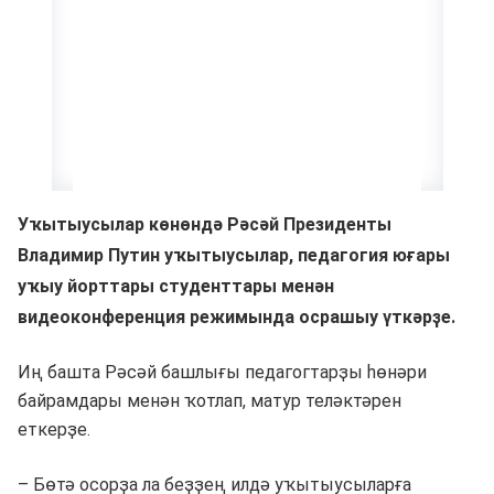
Уҡытыусылар көнөндә Рәсәй Президенты
Владимир Путин уҡытыусылар, педагогия юғары
уҡыу йорттары студенттары менән
видеоконференция режимында осрашыу үткәрҙе.
Иң башта Рәсәй башлығы педагогтарҙы һөнәри
байрамдары менән ҡотлап, матур теләктәрен
еткерҙе.
– Бөтә осорҙа ла беҙҙең илдә уҡытыусыларға