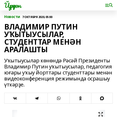
Йүрүҙән
Новости
7 ОКТЯБРЯ 2020, 05:00
ВЛАДИМИР ПУТИН
УҠЫТЫУСЫЛАР,
СТУДЕНТТАР МЕНӘН
АРАЛАШТЫ
Уҡытыусылар көнөндә Рәсәй Президенты
Владимир Путин уҡытыусылар, педагогия
юғары уҡыу йорттары студенттары менән
видеоконференция режимында осрашыу
үткәрҙе.