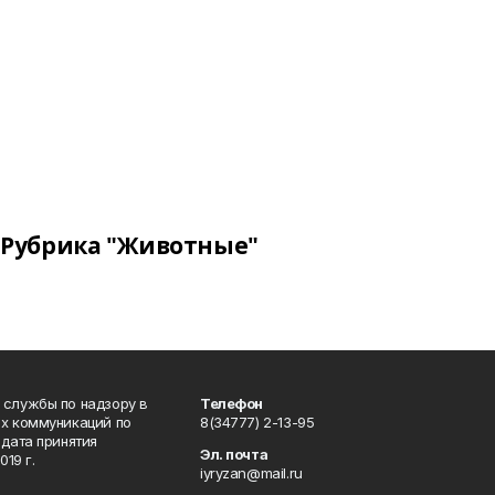
Рубрика "Животные"
 службы по надзору в
Телефон
ых коммуникаций по
8(34777) 2-13-95
дата принятия
Эл. почта
19 г.
iyryzan@mail.ru