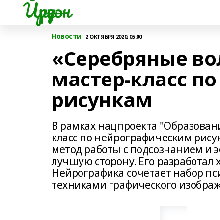
Йүрүҙән
Новости
2 ОКТЯБРЯ 2020, 05:00
«Серебряные во
мастер-класс п
рисункам
В рамках нацпроекта "Образован
класс по нейрографическим рис
метод работы с подсознанием и 
лучшую сторону. Его разработал х
Нейрографика сочетает набор пс
техниками графического изобра