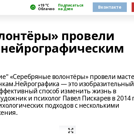
+19 °С
Подписаться
Вконтакте
Облачно
на Дзен
лонтёры» провели
о нейрографическим
ие" «Серебряные волонтёры» провели масте
ункам.Нейрографика — это изобразительны
эффективный способ изменить жизнь в
удожник и психолог Павел Пискарев в 2014 г
ихологических подходов с несколькими
жения.