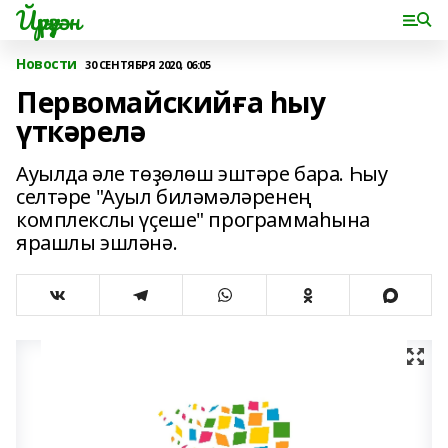
Йүрүҙән
Новости
30 СЕНТЯБРЯ 2020, 06:05
Первомайскийға һыу
үткәрелә
Ауылда әле төҙөлөш эштәре бара. Һыу
селтәре "Ауыл биләмәләренең
комплекслы үҫеше" программаһына
ярашлы эшләнә.