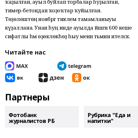
ҡаҙылған, ауыл буйлап торбалар һуҙылған,
тимер-бетондан ҡоҙоҡтар ҡуйылған.
Төҙөлөштөң ноябргә тиклем тамамланыуы
күҙаллана. Унан һуң инде ауылда йәшәгән 600 кеше
сифатлы һәм өҙөклөкһөҙ һыу менән тәьмин ителәсәк.
Читайте нас
Партнеры
Фотобанк
Рубрика "Еда и
журналистов РБ
напитки"