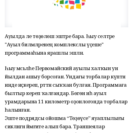
Ауылда әле төҙөлөш эштәре бара. Һыу селтәре
"Ауыл биләмәләренең комплекслы үҫеше"
программаһына ярашлы эшләнә.
Һыу мәсьәләһе Первомайский ауылы халҡын ун
йылдан ашыу борсоған. Ундағы торбалар күптән
инде иҫкереп, рәттән сыҡҡан булған. Программаға
былтыр кереп ҡалғандар. Бөгөн иһә ауыл
урамдарына 11 километр оҙонлоғонда торбалар
һалынған.
Эште подрядсы ойошма “Төҙөүсе” яуаплылығы
сикләнгән йәмғиәте алып бара. Траншеялар