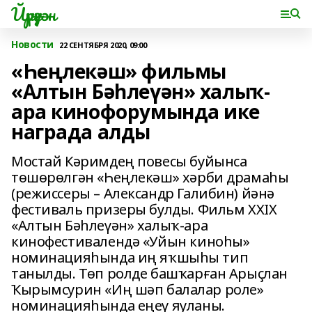
Йүрүҙән
Новости
22 СЕНТЯБРЯ 2020, 09:00
«Һеңлекәш» фильмы
«Алтын Бәһлеүән» халыҡ-
ара кинофорумында ике
награда алды
Мостай Кәримдең повесы буйынса
төшөрөлгән «Һеңлекәш» хәрби драмаһы
(режиссеры – Александр Галибин) йәнә
фестиваль призеры булды. Фильм XXIX
«Алтын Бәһлеүән» халыҡ-ара
кинофестивалендә «Уйын киноһы»
номинацияһында иң яҡшыһы тип
танылды. Төп ролде башҡарған Арыҫлан
Ҡырымсурин «Иң шәп балалар роле»
номинацияһында еңеү яуланы.