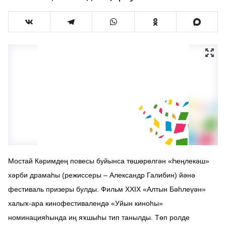
Мостай Кәримдең повесы буйынса төшөрөлгән «Һеңлекәш»
хәрби драмаһы (режиссеры – Александр Галибин) йәнә
фестиваль призеры булды. Фильм XXIX «Алтын Бәһлеүән»
халыҡ-ара кинофестивалендә «Уйын киноһы»
номинацияһында иң яҡшыһы тип танылды. Төп ролде