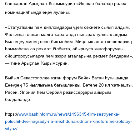
башҡарған Арыҫлан Ҡырымсурин «Иң шәп балалар роле»
номинацияһында еңеү яуланы.
«Статуэтканы һәм дипломдарҙы үҙем сәхнәгә сығып алдым.
Фильмда төшкән мәлгә ҡарағанда нығыраҡ тулҡынландым.
Был еңеү минең өсөн бик мөһим. Миңә ышанған кешеләрҙең
һәммәһенә лә рәхмәт. Әлбиттә, айырыуса кинофорумды
ойоштороусыларға һәм жюри ағзаларына рәхмәт белдерәм»,
— тине Арыҫлан Ҡырымсурин.
Быйыл Севастополдә уҙған форум Бөйөк Ватан һуғышында
Еңеүҙең 75 йыллығына бағышланды. Бөтәһе 20 ил ҡатнашты,
Рәсәй, Япония һәм Сербия режиссёрҙары айырым
билдәләнде.
https://
www.bashinform.ru/news/1496345-film-sestryenka-
poluchil-dve-nagrady-na-mezhdunarodnom-kinoforume-zolotoy-
vityaz/