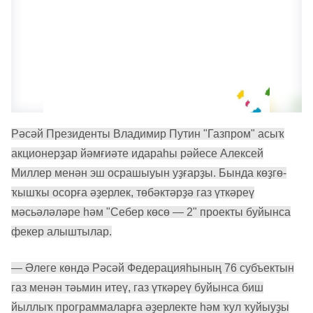
Рәсәй Президенты Владимир Путин "Газпром" асыҡ
акционерҙар йәмғиәте идараһы рәйесе Алексей
Миллер менән эш осрашыуын уҙғарҙы. Бында көҙгө-
ҡышҡы осорға әҙерлек, төбәктәрҙә газ үткәреү
мәсьәләләре һәм "Себер көсө — 2" проекты буйынса
фекер алыштылар.
— Әлеге көндә Рәсәй Федерацияһының 76 субъектын
газ менән тәьмин итеү, газ үткәреү буйынса биш
йыллыҡ программаларға әҙерлекте һәм ҡул ҡуйыуҙы