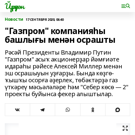
Йүрүҙән
Новости
17 СЕНТЯБРЯ 2020, 06:40
"Газпром" компанияһы
башлығы менән осрашты
Рәсәй Президенты Владимир Путин
"Газпром" асыҡ акционерҙар йәмғиәте
идараһы рәйесе Алексей Миллер менән
эш осрашыуын уҙғарҙы. Бында көҙгө-
ҡышҡы осорға әҙерлек, төбәктәрҙә газ
үткәреү мәсьәләләре һәм "Себер көсө — 2"
проекты буйынса фекер алыштылар.