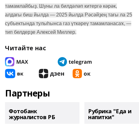
тамамлайбыҙ. Шуны ла билдәләп китергә кәрәк,
алдағы биш йылда — 2025 йылда Рәсәйҙең тағы ла 25
субъектында тулыһынса газ үткәреү тамамланасаҡ, —
тип белдерҙе Алексей Миллер.
Читайте нас
Партнеры
Фотобанк
Рубрика "Еда и
журналистов РБ
напитки"