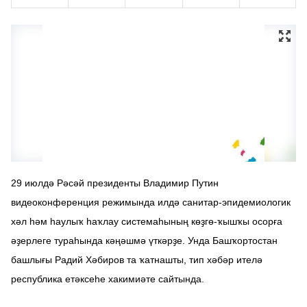
29 июлдә Рәсәй президенты Владимир Путин
видеоконференция режимында илдә санитар-эпидемиологик
хәл һәм һаулыҡ һаҡлау системаһының көҙгө-ҡышҡы осорға
әҙерлеге тураһында кәңәшмә үткәрҙе. Унда Башҡортостан
башлығы Радий Хәбиров та ҡатнашты, тип хәбәр ителә
республика етәксеһе хакимиәте сайтында.