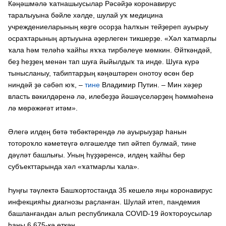
Кәңәшмәлә ҡатнашыусылар Рәсәйҙә коронавирус
таралыуына бәйле хәлде, шулай уҡ медицина
учреждениеларының көҙгө осорҙа һалҡын тейҙереп ауырыу
осраҡтарының артыуына әҙерлеген тикшерҙе. «Хәл ҡатмарлы
ҡала һәм теләһә ҡайһы яҡҡа тирбәлеүе мөмкин. Әйткәндәй,
беҙ һеҙҙең менән тап шуға йыйылдыҡ та инде. Шуға күрә
тынысланыу, табиптарҙың кәңәштәрен онотоу өсөн бер
ниндәй ҙә сәбәп юҡ, –
тине
Владимир Путин. – Мин хәҙер
власть вәкилдәренә лә, илебеҙҙә йәшәүселәрҙең һәммәһенә
лә мөрәжәғәт итәм».
Әлегә илдең бөтә төбәктәрендә лә ауырыуҙар һанын
тотороҡло кәметеүгә өлгәшелде тип әйтеп булмай, тине
дәүләт башлығы. Уның һүҙҙәренсә, илдең ҡайһы бер
субъекттарында хәл «ҡатмарлы ҡала».
Һуңғы тәүлектә Башҡортостанда 35 кешелә яңы коронавирус
инфекцияһы диагнозы раҫланған. Шулай итеп, пандемия
башланғандан алып республикала COVID-19 йоҡтороусылар
һаны 6 675-кә еткән.