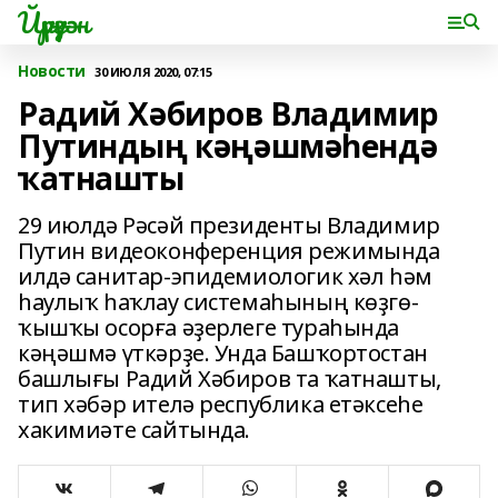
Йүрүҙән
Новости
30 ИЮЛЯ 2020, 07:15
Радий Хәбиров Владимир
Путиндың кәңәшмәһендә
ҡатнашты
29 июлдә Рәсәй президенты Владимир
Путин видеоконференция режимында
илдә санитар-эпидемиологик хәл һәм
һаулыҡ һаҡлау системаһының көҙгө-
ҡышҡы осорға әҙерлеге тураһында
кәңәшмә үткәрҙе. Унда Башҡортостан
башлығы Радий Хәбиров та ҡатнашты,
тип хәбәр ителә республика етәксеһе
хакимиәте сайтында.