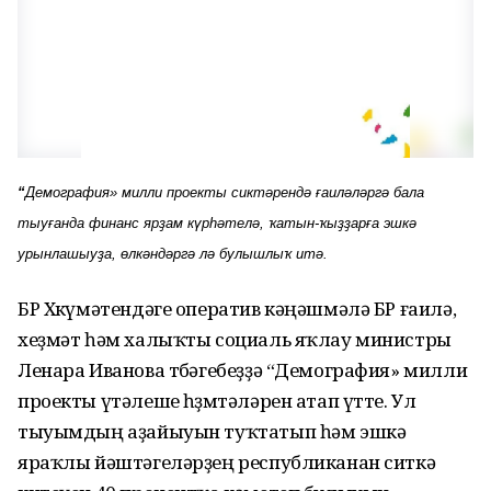
“
Демография» милли проекты сиктәрендә ғаиләләргә бала
тыуғанда финанс ярҙам күрһәтелә, ҡатын-ҡыҙҙарға эшкә
урынлашыуҙа, өлкәндәргә лә булышлыҡ итә.
БР Хөкүмәтендәге оператив кәңәшмәлә БР ғаилә,
хеҙмәт һәм халыҡты социаль яҡлау министры
Ленара Иванова төбәгебеҙҙә “Демография» милли
проекты үтәлеше һөҙөмтәләрен атап үтте. Ул
тыуымдың аҙайыуын туҡтатып һәм эшкә
яраҡлы йәштәгеләрҙең республиканан ситкә