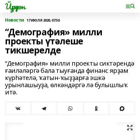
Йүрүҙән
Новости
17 ИЮЛЯ 2020, 07:50
“Демография» милли
проекты үтәлеше
тикшерелде
“Демография» милли проекты сиктәрендә
ғаиләләргә бала тыуғанда финанс ярҙам
күрһәтелә, ҡатын-ҡыҙҙарға эшкә
урынлашыуҙа, өлкәндәргә лә булышлыҡ
итә.