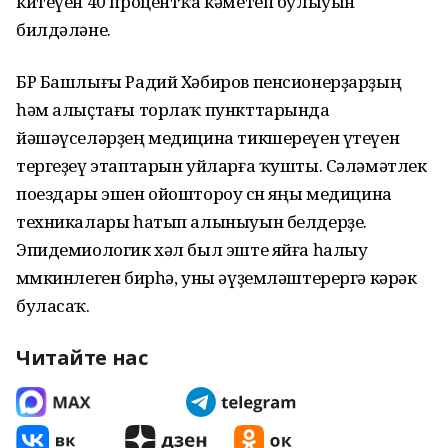
китеүен 40 процентҡа кәметеп булыуын
билдәләне.
БР Башлығы Радий Хәбиров пенсионерҙарҙың
һәм алыҫтағы торлаҡ пункттарында
йәшәүселәрҙең медицина тикшереүен үтеүен
тергеҙеү этаптарын уйларға ҡушты. Сәләмәтлек
поездары эшен ойоштороу өсөн яңы медицина
техникалары һатып алыныуын белдерҙе.
Эпидемиологик хәл был эште яйға һалыу
мөмкинлеген бирһә, уны әүҙемләштерергә кәрәк
буласаҡ.
Читайте нас