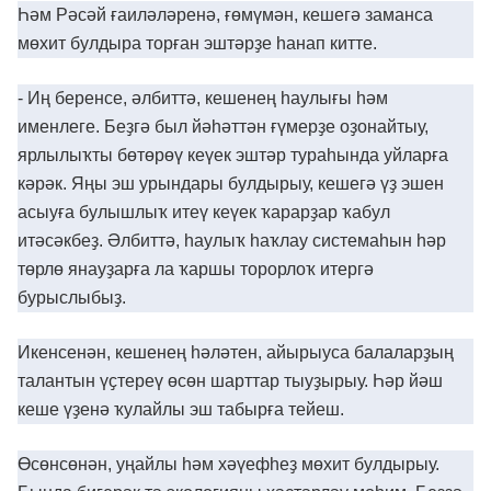
Һəм Рəсəй ғаилəлəренə, ғөмүмəн, кешегə заманса
мөхит булдыра торған эштəрҙе һанап китте.
- Иң беренсе, əлбиттə, кешенең һаулығы һəм
именлеге. Беҙгə был йəһəттəн ғүмерҙе оҙонайтыу,
ярлылыҡты бөтөрөү кеүек эштəр тураһында уйларға
кəрəк. Яңы эш урындары булдырыу, кешегə үҙ эшен
асыуға булышлыҡ итеү кеүек ҡарарҙар ҡабул
итəсəкбеҙ. Əлбиттə, һаулыҡ һаҡлау системаһын һəр
төрлө янауҙарға ла ҡаршы торорлоҡ итергə
бурыслыбыҙ.
Икенсенəн, кешенең һəлəтен, айырыуса балаларҙың
талантын үҫтереү өсөн шарттар тыуҙырыу. Һəр йəш
кеше үҙенə ҡулайлы эш табырға тейеш.
Өсөнсөнəн, уңайлы һəм хəүефһеҙ мөхит булдырыу.