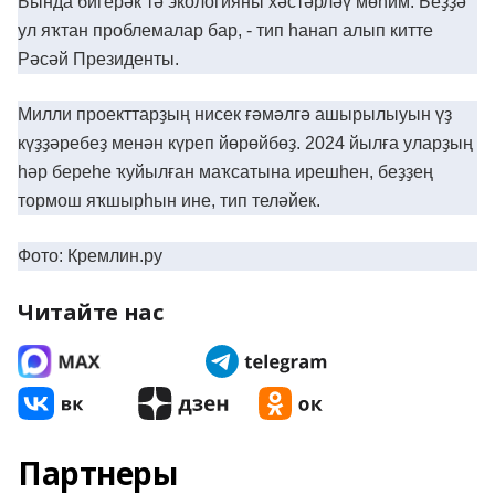
Бында бигерəк тə экологияны хəстəрлəү мөһим. Беҙҙə
ул яҡтан проблемалар бар, - тип һанап алып китте
Рəсəй Президенты.
Милли проекттарҙың нисек ғəмəлгə ашырылыуын үҙ
күҙҙəребеҙ менəн күреп йөрөйбөҙ. 2024 йылға уларҙың
һəр береһе ҡуйылған маҡсатына ирешһен, беҙҙең
тормош яҡшырһын ине, тип телəйек.
Фото: Кремлин.ру
Читайте нас
Партнеры