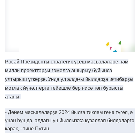
Рəсəй Президенты стратегик үҫеш мəсьəлəлəре һəм
милли проекттарҙы ғəмəлгə ашырыу буйынса
ултырыш үткəрҙе. Унда ул алдағы йылдарҙа иғтибарҙы
мотлаҡ йүнəлтергə тейешле бер нисə төп бурысты
атаны.
- Дөйөм мəсьəлəлəрҙе 2024 йылға тиклем генə түгел, ə
унан һуң да, алдағы ун йыллыҡҡа күҙаллап билдəлəргə
кəрəк, - тине Путин.