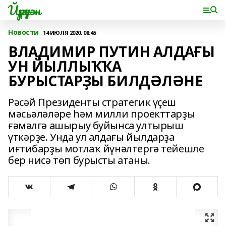
Йүрүҙән
Новости
14 ИЮЛЯ 2020, 08:45
ВЛАДИМИР ПУТИН АЛДАҒЫ
УН ЙЫЛЛЫҠҠА
БУРЫСТАРҘЫ БИЛДƏЛƏНЕ
Рəсəй Президенты стратегик үҫеш
мəсьəлəлəре һəм милли проекттарҙы
ғəмəлгə ашырыу буйынса ултырыш
үткəрҙе. Унда ул алдағы йылдарҙа
иғтибарҙы мотлаҡ йүнəлтергə тейешле
бер нисə төп бурысты атаны.