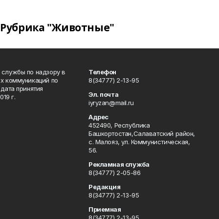
Рубрика "Животные"
 службы по надзору в
Телефон
ых коммуникаций по
8(34777) 2-13-95
дата принятия
Эл. почта
19 г.
iyryzan@mail.ru
Адрес
452490, Республика
Башкортостан,Салаватский район,
с. Малояз, ул. Коммунистическая,
56.
Рекламная служба
8(34777) 2-05-86
Редакция
8(34777) 2-13-95
Приемная
8(34777) 2-13-95