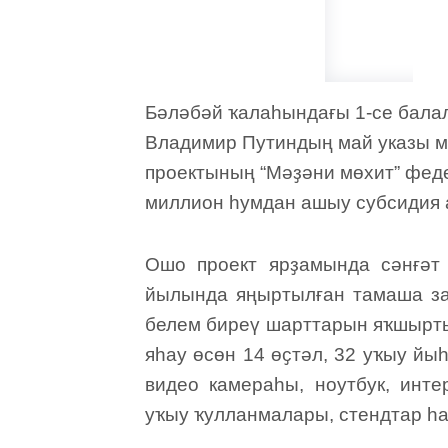
Бәләбәй ҡалаһындағы 1-се балал
Владимир Путиндың май указы м
проектының “Мәҙәни мөхит” фед
миллион һумдан ашыу субсидия 
Ошо проект ярҙамында сәнғәт
йылында яңыртылған тамаша зал
белем биреү шарттарын яҡшырты
яһау өсөн 14 өҫтәл, 32 уҡыу йыһ
видео камераһы, ноутбук, инте
уҡыу ҡулланмалары, стендтар һ