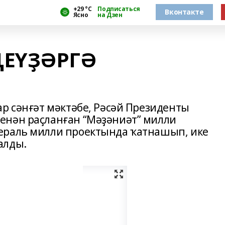
+29 °С
Подписаться
Вконтакте
Ясно
на Дзен
ҢЕҮҘӘРГӘ
ар сәнғәт мәктәбе, Рәсәй Президенты
енән раҫланған “Мәҙәниәт” милли
ераль милли проектында ҡатнашып, ике
алды.