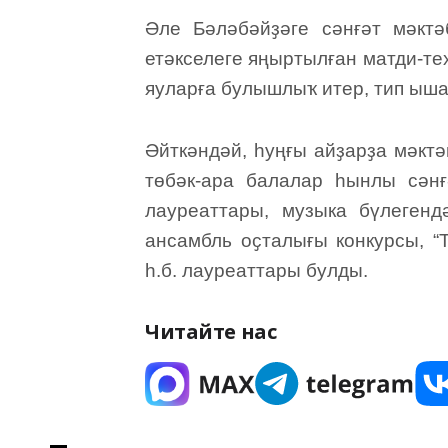
Әле Бәләбәйҙәге сәнғәт мәкт
етәкселеге яңыртылған матди-те
яуларға булышлыҡ итер, тип ыша
Әйткәндәй, һуңғы айҙарҙа мәкт
төбәк-ара балалар һынлы сәнғәт
лауреаттары, музыка бүлегенд
ансамбль оҫталығы конкурсы, “
һ.б. лауреаттары булды.
Читайте нас