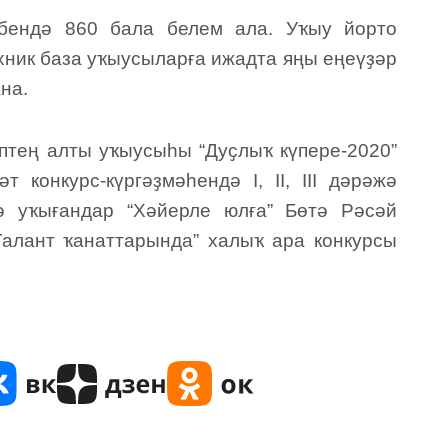
әбендә 860 бала белем ала. Уҡыу йорто
хник база уҡыусыларға ижадта яңы еңеүҙәр
на.
әптең алты уҡыусыһы “Дуҫлыҡ күпере-2020”
 конкурс-күргәҙмәһендә I, II, III дәрәжә
ә уҡығандар “Хәйерле юлға” Бөтә Рәсәй
Талант ҡанаттарында” халыҡ ара конкурсы