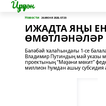
Йүрүҙән
Новости
26 ИЮНЯ 2020, 07:20
ИЖАДТА ЯҢЫ Е
ӨМӨТЛӘНӘЛӘР
Бәләбәй ҡалаһындағы 1-се балал
Владимир Путиндың май указы м
проектының “Мәҙәни мөхит” фед
миллион һумдан ашыу субсидия 