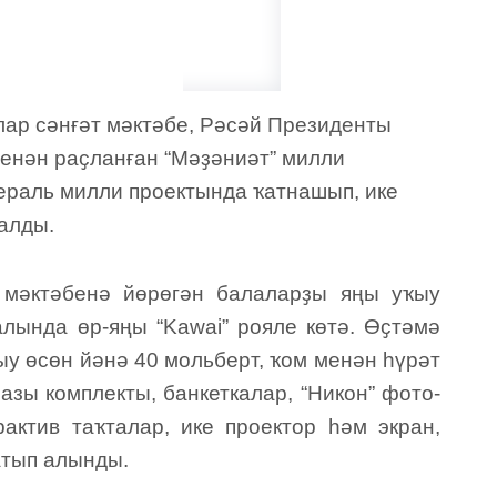
ар сәнғәт мәктәбе, Рәсәй Президенты
енән раҫланған “Мәҙәниәт” милли
ераль милли проектында ҡатнашып, ике
алды.
 мәктәбенә йөрөгән балаларҙы яңы уҡыу
ында өр-яңы “Kawai” рояле көтә. Өҫтәмә
у өсөн йәнә 40 мольберт, ҡом менән һүрәт
азы комплекты, банкеткалар, “Никон” фото-
рактив таҡталар, ике проектор һәм экран,
атып алынды.