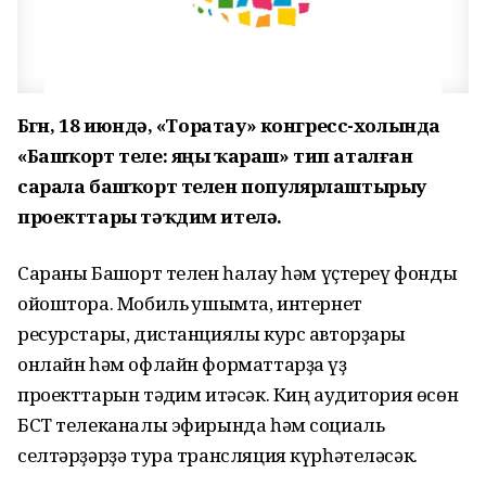
Бөгөн, 18 июндә, «Торатау» конгресс-холында
«Башҡорт теле: яңы ҡараш» тип аталған
сарала башҡорт телен популярлаштырыу
проекттары тәҡдим ителә.
Сараны Башҡорт телен һаҡлау һәм үҫтереү фонды
ойоштора. Мобиль ҡушымта, интернет
ресурстары, дистанциялы курс авторҙары
онлайн һәм офлайн форматтарҙа үҙ
проекттарын тәҡдим итәсәк. Киң аудитория өсөн
БСТ телеканалы эфирында һәм социаль
селтәрҙәрҙә тура трансляция күрһәтеләсәк.