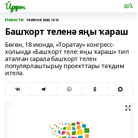
Йүрүҙән
Новости
18 ИЮНЯ 2020, 13:15
Башҡорт теленә яңы ҡараш
Бөгөн, 18 июндә, «Торатау» конгресс-
холында «Башҡорт теле: яңы ҡараш» тип
аталған сарала башҡорт телен
популярлаштырыу проекттары тәҡдим
ителә.