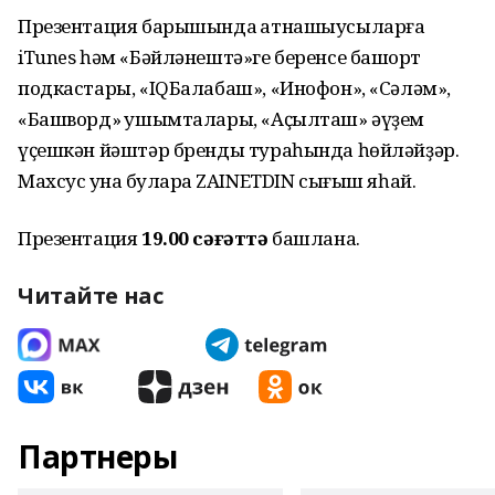
Презентация барышында ҡатнашыусыларға
iTunes һәм «Бәйләнештә»ге беренсе башҡорт
подкастары, «IQБалабаш», «Инофон», «Сәләм»,
«Башворд» ҡушымталары, «Аҫылташ» әүҙем
үҫешкән йәштәр бренды тураһында һөйләйҙәр.
Махсус ҡунаҡ булараҡ ZAINETDIN сығыш яһай.
Презентация
19.00 сәғәттә
башлана.
Читайте нас
Партнеры