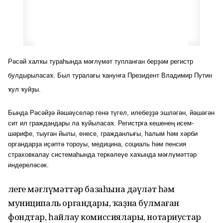
Рәсәй халҡы тураһында мәғлүмәт тупланған берҙәм регистр
булдырыласаҡ. Был туралағы ҡанунға Президент Владимир Путин
ҡул ҡуйҙы.
Бында Рәсәйҙә йәшәүселәр генә түгел, илебеҙҙә эшләгән, йәшәгән
сит ил граждандары ла ҡуйыласаҡ. Регистрға кешенең исем-
шәрифе, тыуған йылы, енесе, гражданлығы, һалым һәм хәрби
органдарҙа иҫәптә тороуы, медицина, социаль һәм пенсия
страховкалау системаһында теркәлеүе хаҡында мәғлүмәттәр
индереләсәк.
Әлеге мәғлүмәттәр базаһына дәүләт һәм
муниципаль органдары, ҡаҙна булмаған
фондтар, һайлау комиссиялары, нотариустар