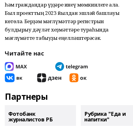
һәм граждандар үҙҙәре инеү мөмкинлеге ала.
Был проекттың 2023 йылдан эшләй башлауы
көтөлә. Берҙәм мәғлүмәттәр регистрын
булдырыу дәүләт хеҙмәттәре тураһында
мәғлүмәтте табыуҙы еңелләштерәсәк.
Читайте нас
Партнеры
Фотобанк
Рубрика "Еда и
журналистов РБ
напитки"