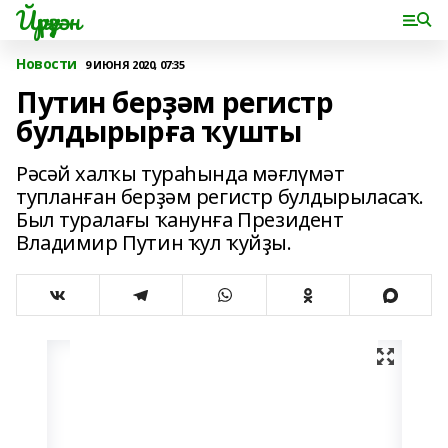
Йүрүҙән
Новости
9 ИЮНЯ 2020, 07:35
Путин берҙәм регистр
булдырырға ҡушты
Рәсәй халҡы тураһында мәғлүмәт
тупланған берҙәм регистр булдырыласаҡ.
Был туралағы ҡанунға Президент
Владимир Путин ҡул ҡуйҙы.