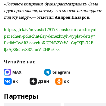
«Готовьте поправки, будем рассматривать. Сама
идея правильная, потому что многие не попадают
под эту меру»,
— отметил
Андрей Назаров.
https://gtrk.tv/novosti/179175-bashkirii-rasshiryat-
perechen-poluchateley-denezhnyh-vyplat-detey?
fbclid=IwAR3svwehoKGJPN3ZYrWa-Gq9XJEs72B-
lJxAjX8cItwXSZinnV_2HP-s0sk
Читайте нас
Партнеры