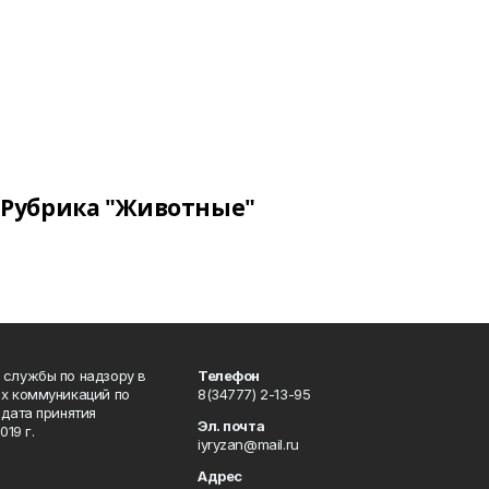
Рубрика "Животные"
 службы по надзору в
Телефон
ых коммуникаций по
8(34777) 2-13-95
дата принятия
Эл. почта
19 г.
iyryzan@mail.ru
Адрес