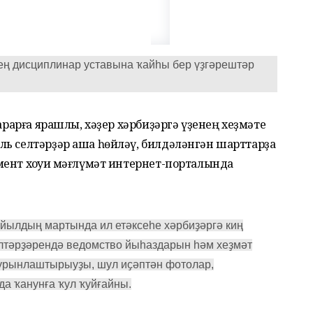
ң дисциплинар уставына ҡайһы бер үҙгәрештәр
ҡарарға ярашлы, хәҙер хәрбиҙәргә үҙенең хеҙмәте
ль селтәрҙәр аша һөйләү, билдәләнгән шарттарҙа
ент хоҡуҡи мәғлүмәт интернет-порталында
 йылдың мартында ил етәксеһе хәрбиҙәргә киң
лтәрҙәрендә ведомство йыһаздарын һәм хеҙмәт
урынлаштырыуҙы, шул иҫәптән фотолар,
а ҡанунға ҡул ҡуйғайны.