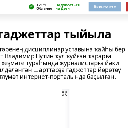
+23 °С
Подписаться
Вконтакте
Облачно
на Дзен
 гаджеттар тыйыла
тәренең дисциплинар уставына ҡайһы бер
т Владимир Путин ҡул ҡуйған ҡарарға
ң хеҙмәте тураһында журналистарға йәки
билдәләнгән шарттарҙа гаджеттар йөрөтөү
ғлүмәт интернет-порталында баҫылған.