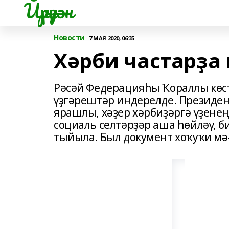
Йүрүҙән
Новости
7 МАЯ 2020, 06:35
Хәрби частарҙа
Рәсәй Федерацияһы Ҡораллы көс
үҙгәрештәр индерелде. Президен
ярашлы, хәҙер хәрбиҙәргә үҙене
социаль селтәрҙәр аша һөйләү, 
тыйыла. Был документ хоҡуҡи мә