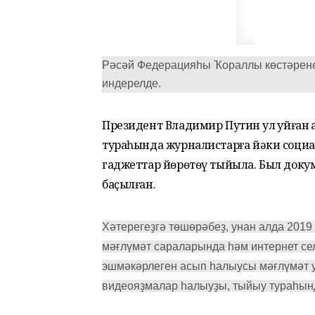
Рәсәй Федерацияһы Ҡораллы көстәрене
индерелде.
Президент Владимир Путин ҡул ҡуйған 
тураһында журналистарға йәки социа
гаджеттар йөрөтөү тыйыла. Был докум
баҫылған.
Хәтерегеҙгә төшөрәбеҙ, унан алда 2019
мәғлүмәт сараларында һәм интернет се
эшмәкәрлеген асып һалыусы мәғлүмәт 
видеояҙмалар һалыуҙы, тыйыу тураһынд