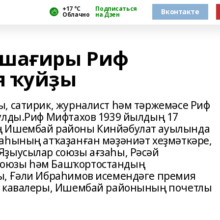
+17 °С
Подписаться
Вконтакте
Облачно
на Дзен
 шағиры Риф
я ҡуйҙы
, сатирик, журналист һәм тәржемәсе Риф
улды.Риф Мифтахов 1939 йылдың 17
ң Ишембай районы Кинйәбулат ауылында
аһының атҡаҙанған мәҙәниәт хеҙмәткәре,
Яҙыусылар союзы ағзаһы, Рәсәй
союзы һәм Башҡортостандың
ы, Ғәли Ибраһимов исемендәге премия
ы кавалеры, Ишембай районының почетлы