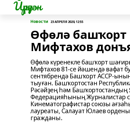
Йүрүҙән
Новости
23 АПРЕЛЯ 2020, 12:55
Өфөлә башҡорт
Мифтахов донъ
Өфөлә күренекле башҡорт шағиры
Мифтахов 81-се йәшендә вафат б
сентябрендә Башҡорт АССР-ыны
тыуған. Башҡортостан Республик
Рәсәйҙең һәм Башҡортостандың 
Федерацияһының Журналистар 
Кинематографистар союзы ағзаһ
лауреаты, Салауат Юлаев орден
гражданы.