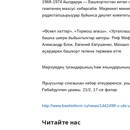
1968-1974 йылдарҙа — Башҡортостан китап 
гәзитенең махсус хәбәрсеһе. Мәҙәниәт мин
радиотапшырыуҙар буйынса дәүләт комитеты
«Өскөл хаттар», «Тормош ағасы», «Уртаҡлаш
башҡа шиғри йыйынтыҡтар авторы. Риф Мифт
Александр Блок, Евгений Евтушенко, Михаил
әҫәрҙәрен башҡорт теленә тәржемә итте.
Мәрхүмдең туғандарының һәм яҡындарының 
Яҙыусылар союзынан хәбәр итеүҙәренсә, уның
Ғөбәйҙуллин урамы, 21/2, 17-се фатир.
http://www.bashinform.ru/news/1442498-v-ufe-ush
Читайте нас