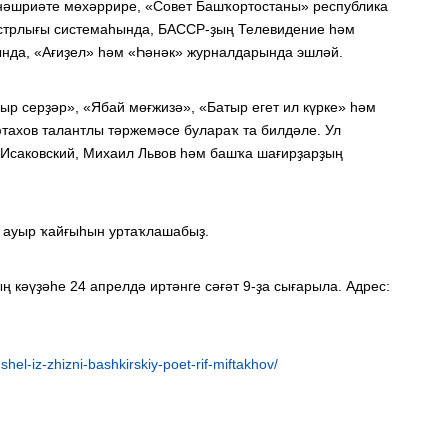
нәшриәте мөхәррире, «Совет Башҡортостаны» республика
истрлығы системаһында, БАССР-ҙың Телевидение һәм
нда, «Ағиҙел» һәм «Һәнәк» журналдарында эшләй.
ыр серҙәр», «Ябай мөғжизә», «Батыр егет ил күрке» һәм
ахов талантлы тәржемәсе булараҡ та билдәле. Ул
 Исаковский, Михаил Львов һәм башҡа шағирҙарҙың
ауыр ҡайғыһын уртаҡлашабыҙ.
 кәүҙәһе 24 апрелдә иртәнге сәғәт 9-ҙа сығарыла. Адрес:
el-iz-zhizni-bashkirskiy-poet-rif-miftakhov/