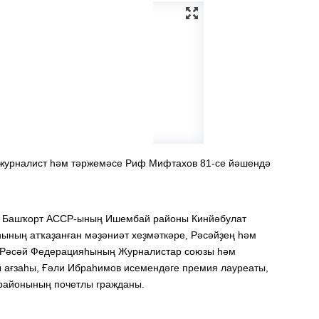
 журналист һәм тәржемәсе Риф Мифтахов 81-се йәшендә
ә Башҡорт АССР-ының Ишембай районы Кинйәбулат
ының атҡаҙанған мәҙәниәт хеҙмәткәре, Рәсәйҙең һәм
 Рәсәй Федерацияһының Журналистар союзы һәм
ағзаһы, Ғәли Ибраһимов исемендәге премия лауреаты,
районының почетлы гражданы.