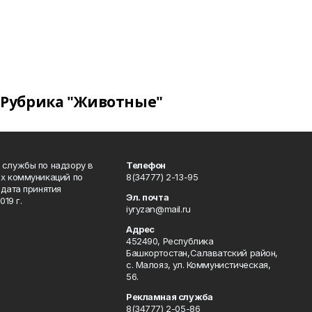
Рубрика "Животные"
 службы по надзору в
Телефон
ых коммуникаций по
8(34777) 2-13-95
дата принятия
Эл. почта
19 г.
iyryzan@mail.ru
Адрес
452490, Республика
Башкортостан,Салаватский район,
с. Малояз, ул. Коммунистическая,
56.
Рекламная служба
8(34777) 2-05-86