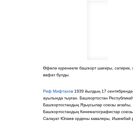
Өфөлә күренекле башҡорт шағиры, сатирик,
вафат булды.
Риф Мифтахов
1939 йылдың 17 сентябренд
ауылында тыуған. Башҡортостан Республикаһ
Башҡортостандың Яҙыусылар союзы ағзаһы,
Башҡортостандың Кинематографистар союзы 
Салауат Юлаев ордены кавалеры, Ишембай 