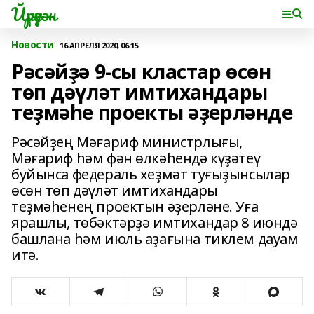
Йүрүҙән
Новости
16 АПРЕЛЯ 2020, 06:15
Рәсәйҙә 9-сы кластар өсөн
төп дәүләт имтихандары
теҙмәһе проекты әҙерләнде
Рәсәйҙең Мәғариф министрлығы,
Мәғариф һәм фән өлкәһендә күҙәтеү
буйынса федераль хеҙмәт туғыҙынсылар
өсөн төп дәүләт имтихандары
теҙмәһенең проектын әҙерләне. Уға
ярашлы, төбәктәрҙә имтихандар 8 июндә
башлана һәм июль аҙағына тиклем дауам
итә.