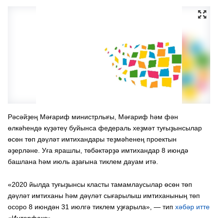
Рәсәйҙең Мәғариф министрлығы, Мәғариф һәм фән
өлкәһендә күҙәтеү буйынса федераль хеҙмәт туғыҙынсылар
өсөн төп дәүләт имтихандары теҙмәһенең проектын
әҙерләне. Уға ярашлы, төбәктәрҙә имтихандар 8 июндә
башлана һәм июль аҙағына тиклем дауам итә.
«2020 йылда туғыҙынсы класты тамамлаусылар өсөн төп
дәүләт имтиханы һәм дәүләт сығарылыш имтиханының төп
осоро 8 июндән 31 июлгә тиклем уҙғарыла», — тип
хәбәр итте