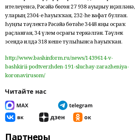
ителеүенсә, Рәсәйҙә бөгөн 27 938 ауырыу иҫәпләнә,
уларҙың 2304-е һауыҡҡан, 232-һе вафат булған.
Һуңғы тәүлектә Рәсәйҙә бөтәһе 3448 яңы осраҡ
раҫланған, 34 үлем осрағы теркәлгән. Тәүлек
эсендә илдә 318 кеше тулыһынса һауыҡҡан.
http://www.bashinform.ru/news/1439614-v-
bashkirii-podtverzhden-191-sluchay-zarazheniya-
koronavirusom/
Читайте нас
Партнеры