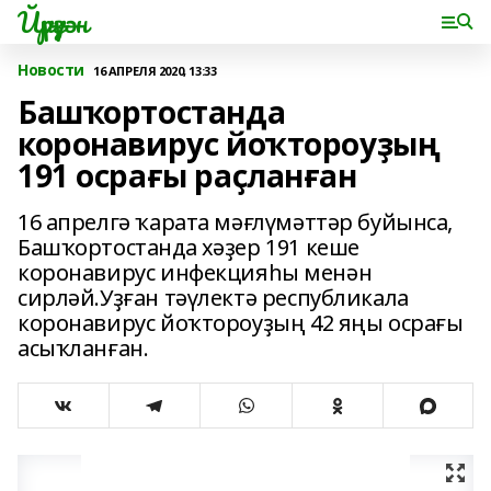
Йүрүҙән
Новости
16 АПРЕЛЯ 2020, 13:33
Башҡортостанда
коронавирус йоҡтороуҙың
191 осрағы раҫланған
16 апрелгә ҡарата мәғлүмәттәр буйынса,
Башҡортостанда хәҙер 191 кеше
коронавирус инфекцияһы менән
сирләй.Уҙған тәүлектә республикала
коронавирус йоҡтороуҙың 42 яңы осрағы
асыҡланған.