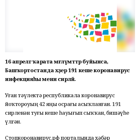
16 апрелгә ҡарата мәғлүмәттәр буйынса,
Башҡортостанда хәҙер 191 кеше коронавирус
инфекцияһы менән сирләй.
Уҙған тәүлектә республикала коронавирус
йоҡтороуҙың 42 яңы осрағы асыҡланған. 191
сирленән туғыҙ кеше һауығып сыҡҡан, бишәүһе
үлгән.
Стопкоронавирус.рф порталында хәбәр