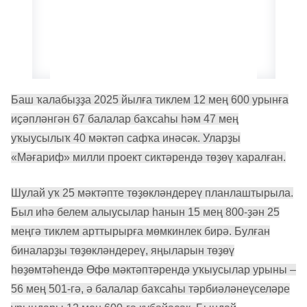
Баш ҡалабыҙҙа 2025 йылға тиклем 12 мең 600 урынға
иҫәпләнгән 67 балалар баҡсаһы һәм 47 мең
уҡыусылыҡ 40 мәктәп сафҡа инәсәк. Уларҙы
«Мәғариф» милли проект сиктәрендә төҙөү ҡаралған.
Шулай уҡ 25 мәктәпте төҙөкләндереү планлаштырыла.
Был иһә белем алыусылар һанын 15 мең 800-ҙән 25
меңгә тиклем арттырырға мөмкинлек бирә. Булған
биналарҙы төҙөкләндереү, яңыларын төҙөү
һөҙөмтәһендә Өфө мәктәптәрендә уҡыусылар урыны –
56 мең 501-гә, ә балалар баҡсаһы тәрбиәләнеүселәре