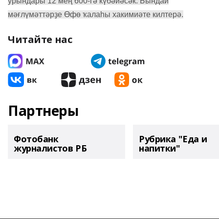
урындары 12 мең 600-гә күбәйәсәк. Бындай
мәғлүмәттәрҙе Өфө ҡалаһы хакимиәте килтерә.
Читайте нас
Партнеры
Фотобанк
Рубрика "Еда и
журналистов РБ
напитки"