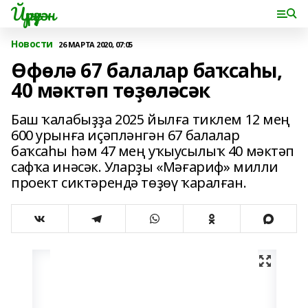
Йүрүҙән
Новости
26 МАРТА 2020, 07:05
Өфөлә 67 балалар баҡсаһы,
40 мәктәп төҙөләсәк
Баш ҡалабыҙҙа 2025 йылға тиклем 12 мең
600 урынға иҫәпләнгән 67 балалар
баҡсаһы һәм 47 мең уҡыусылыҡ 40 мәктәп
сафҡа инәсәк. Уларҙы «Мәғариф» милли
проект сиктәрендә төҙөү ҡаралған.