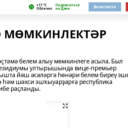
+17 °С
Подписаться
Вконтакте
Облачно
на Дзен
Ә МӨМКИНЛЕКТӘР
өҫтәмә белем алыу мөмкинлеге асыла. Был
Президиумы ултырышында вице-премьер
ышта йәш әсәләргә һөнәри белем биреү эш
 һәм шәхси эшҡыуарҙарға республика
ибе раҫланды.