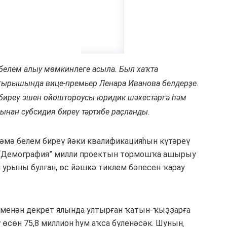
 белем алыу мөмкинлеге асыла. Был хаҡта
тырышында вице-премьер Ленара Иванова белдерҙе.
биреү эшен ойоштороусы юридик шәхестәргә һәм
ынан субсидия биреү тәртибе раҫланды.
әмә белем биреү йәки квалификацияһын күтәреү
 “Демография” милли проектын тормошҡа ашырыу
 урыны булған, өс йәшкә тиклем бәпесен ҡарау
 менән декрет ялында ултырған ҡатын-ҡыҙҙарға
 өсөн 75,8 миллион һум аҡса бүленәсәк. Шуның