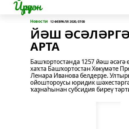
Йүрүҙән
Новости
12 ФЕВРАЛЯ 2020, 07:00
ЙӘШ ӘСӘЛӘРГ
АРТА
Башҡортостанда 1257 йәш әсәгә 
хаҡта Башҡортостан Хөкүмәте 
Ленара Иванова белдерҙе. Ултыр
ойоштороусы юридик шәхестәргә
ҡаҙнаһынан субсидия биреү тәрт