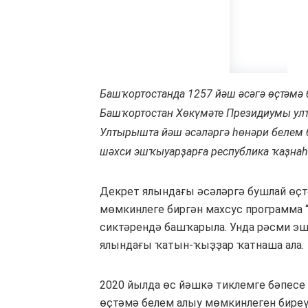
Башҡортостанда 1257 йәш әсәгә өҫтәмә
Башҡортостан Хөкүмәте Президиумы ул
Ултырышта йәш әсәләргә һөнәри белем 
шәхси эшҡыуарҙарға республика ҡаҙнаһ
Декрет ялындағы әсәләргә бушлай өҫт
мөмкинлеге биргән махсус программа
сиктәрендә башҡарыла. Унда рәсми эш
ялындағы ҡатын-ҡыҙҙар ҡатнаша ала.
2020 йылда өс йәшкә тиклемге бәпесе
өҫтәмә белем алыу мөмкинлеген биреү