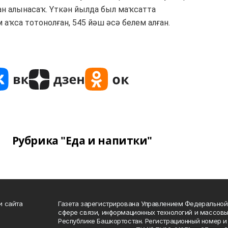
н алынасаҡ. Үткән йылда был маҡсатта
 аҡса тотонолған, 545 йәш әсә белем алған.
Рубрика "Еда и напитки"
и сайта
Газета зарегистрирована Управлением Федеральной
сфере связи, информационных технологий и массов
Республике Башкортостан. Регистрационный номер и 