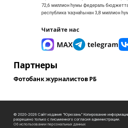
72,6 миллион һумы федераль бюджетта
республика ҡаҙнаһынан 3,8 миллион һум
Читайте нас
Партнеры
Фотобанк журналистов РБ
© 2020-2026 Сайт издания "Юрюзань" Копирование информаци
разрешено только с письменного согласия администрации.
Об использовании персональных данных