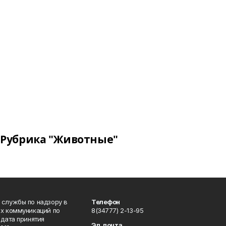
Рубрика "Животные"
 службы по надзору в
Телефон
ых коммуникаций по
8(34777) 2-13-95
дата принятия
Эл. почта