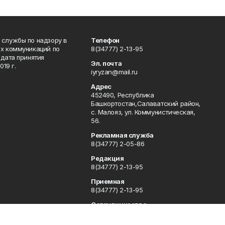
 службы по надзору в
Телефон
ых коммуникаций по
8(34777) 2-13-95
дата принятия
Эл. почта
19 г.
iyryzan@mail.ru
Адрес
452490, Республика
Башкортостан,Салаватский район,
с. Малояз, ул. Коммунистическая,
56.
Рекламная служба
8(34777) 2-05-86
Редакция
8(34777) 2-13-95
Приемная
8(34777) 2-13-95
Сотрудничество
8(34777) 2-13-95