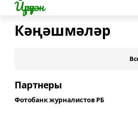
Йүрүҙән
Кәңәшмәләр
Вс
Партнеры
Фотобанк журналистов РБ