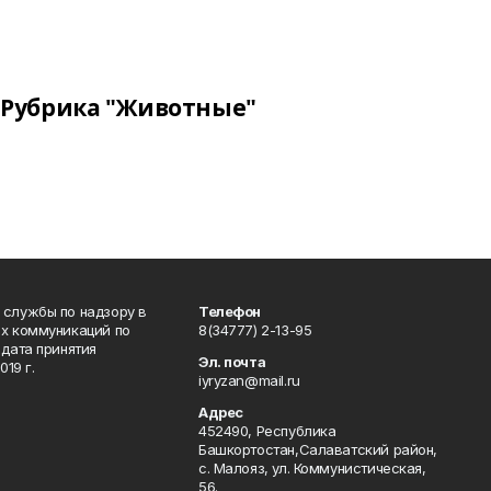
Рубрика "Животные"
 службы по надзору в
Телефон
ых коммуникаций по
8(34777) 2-13-95
дата принятия
Эл. почта
19 г.
iyryzan@mail.ru
Адрес
452490, Республика
Башкортостан,Салаватский район,
с. Малояз, ул. Коммунистическая,
56.