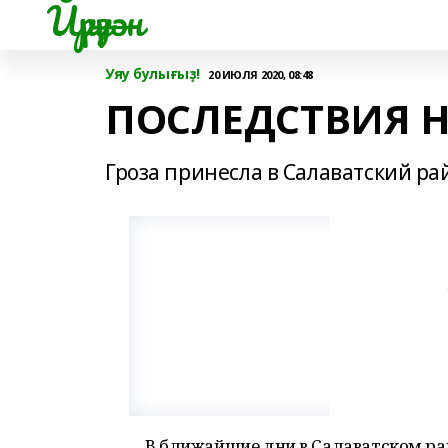
Йүрүҙән
Уяу булығыҙ!
20 ИЮЛЯ 2020, 08:48
ПОСЛЕДСТВИЯ 
Гроза принесла в Салаватский ра
В ближайшие дни в Салаватском ра