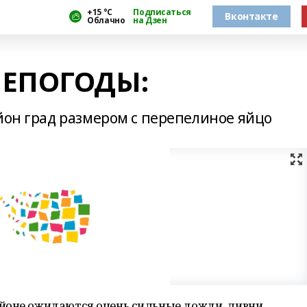
+15 °С
Подписаться
Вконтакте
Облачно
на Дзен
НЕПОГОДЫ:
йон град размером с перепелиное яйцо
йоне ожидаются очень сильные дожди, ливни,