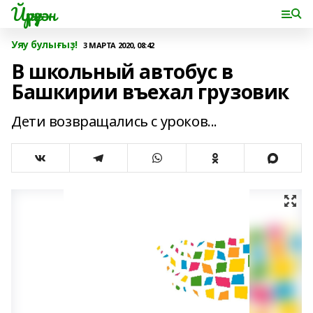
Йүрүҙән
Уяу булығыҙ!
3 МАРТА 2020, 08:42
В школьный автобус в
Башкирии въехал грузовик
Дети возвращались с уроков...