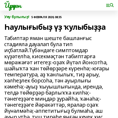
Йүрүҙән
Уяу булығыҙ!
5 ФЕВРАЛЯ 2020, 08:35
Һаулығыбыҙ үҙ ҡулыбыҙҙа
Табиптар яман шеште башланғыс
стадияла дауалап була тип
иҫбатлай.Түбәндәге симптомдар
күҙәтелһә, кисекмәҫтән табиптарға
мөрәжәғәт итегеҙ:-оҙаҡ йүтәл йонсотһа,
шайыҡта ҡан төйөрҙәре күренһә;-юғары
температура, аҙ ҡанлылыҡ, тиҙ арыу,
хәлһеҙлек борсоһа, тән ауырлығы
кәмеһә;-ауыҙ ҡыуышлығында, ирендә,
телдә төйөрҙәр барлыҡҡа килһә;-
тәнегеҙҙәге миңдәр ҙурайһа, ҡанаһа;-
тәнегеҙҙәге йәрәхәттәр, яралар оҙаҡ
йүнәлмәһә;-аппетитығыҙ булмаһа, аш
ауыр үтһә, түш тирәһе янған кеүек хис