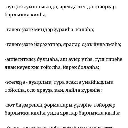
-ауыҙ ҡыуышлығында, ирендә, телдә төйөрҙәр
барлыҡҡа килһә;
-тәнегеҙҙәге миңдәр ҙурайһа, ҡанаһа;
-тәнегеҙҙәге йәрәхәттәр, яралар оҙаҡ йүнәлмәһә;
-аппетитығыҙ булмаһа, аш ауыр үтһә, түш тирәһе
янған кеүек хис тойолһа, йөрәк болғанһа;
-эсегеҙҙә - ауырлыҡ, тура эсәктә уңайһыҙлыҡ
тойолһа, оло ярауҙа ҡан, лайла күренһә;
-һөт биҙҙәренең формалары үҙгәрһә, төйөрҙәр
барлыҡҡа килһә, унда яралар барлыҡҡа килһә;
- бәүелдең төҫө үҙгәрһә, кесе һәм оло хәжәтте