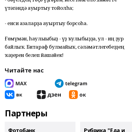
үтәгәндә ауыртыу тойолһа;
- енси ағзаларҙа ауыртыу борсоһа.
Ғөмүмән, һаулығыбыҙ - үҙ ҡулыбыҙҙа, ул - иң ҙур
байлыҡ. Битараф булмайыҡ, сәләмәтлегебеҙҙең
ҡәҙерен белеп йәшәйек!
Читайте нас
Партнеры
Фотобанк
Рубрика "Еда и