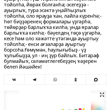
тойолһа, йөрәк болғанһа;-эсегеҙҙә -
ауырлыҡ, тура эсәктә уңайһыҙлыҡ
тойолһа, оло ярауҙа ҡан, лайла күренһә;-
һөт биҙҙәренең формалары үҙгәрһә,
төйөрҙәр барлыҡҡа килһә, унда яралар
барлыҡҡа килһә;- бәүелдең төҫө үҙгәрһә,
кесе һәм оло хәжәтте үтәгәндә ауыртыу
тойолһа;- енси ағзаларҙа ауыртыу
борсоһа.Ғөмүмән, һаулығыбыҙ - үҙ
ҡулыбыҙҙа, ул - иң ҙур байлыҡ. Битараф
булмайыҡ, сәләмәтлегебеҙҙең ҡәҙерен
белеп йәшәйек!