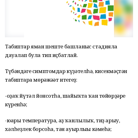
Табиптар яман шеште башланғыс стадияла
дауалап була тип иҫбатлай.
Түбәндәге симптомдар күҙәтелһә, кисекмәҫтән
табиптарға мөрәжәғәт итегеҙ:
-оҙаҡ йүтәл йонсотһа, шайыҡта ҡан төйөрҙәре
күренһә;
-юғары температура, аҙ ҡанлылыҡ, тиҙ арыу,
хәлһеҙлек борсоһа, тән ауырлығы кәмеһә;