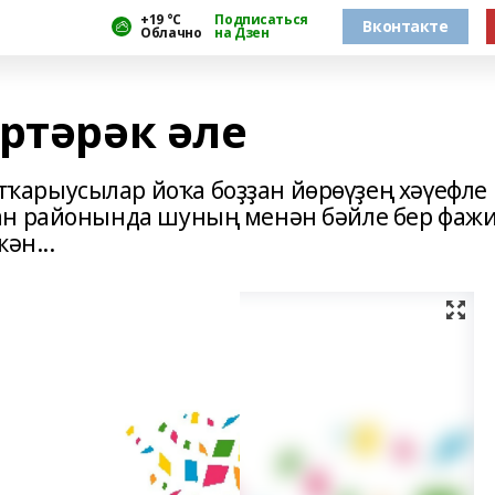
+19 °С
Подписаться
Вконтакте
Облачно
на Дзен
ртәрәк әле
арыусылар йоҡа боҙҙан йөрөүҙең хәүефле
ан районында шуның менән бәйле бер фаж
ән...