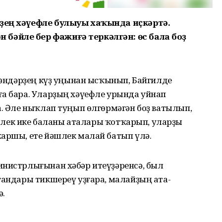
үҙең хәүефле булыуы хаҡында иҫкәртә.
бәйле бер фажиғә теркәлгән: өс бала боҙ
лкәндәрҙең күҙ уңынан ысҡынып, Байгилде
ға бара. Уларҙың хәүефле урында уйнап
а. Әле ныҡлап туңып өлгөрмәгән боҙ ватылып,
йәшлек ике баланы аталары ҡотҡарып, уларҙы
ҡаршы, ете йәшлек малай батып үлә.
инистрлығынан хәбәр итеүҙәренсә, был
гандары тикшереү уҙғара, малайҙың ата-
ә.