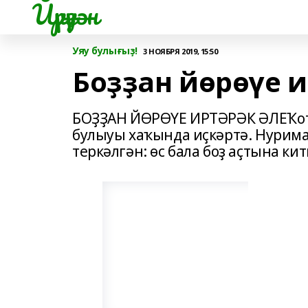
Йүрүҙән
Уяу булығыҙ!
3 НОЯБРЯ 2019, 15:50
Боҙҙан йөрөүе и
БОҘҘАН ЙӨРӨҮЕ ИРТӘРӘК ӘЛЕҠотҡ
булыуы хаҡында иҫкәртә. Нурим
теркәлгән: өс бала боҙ аҫтына китк