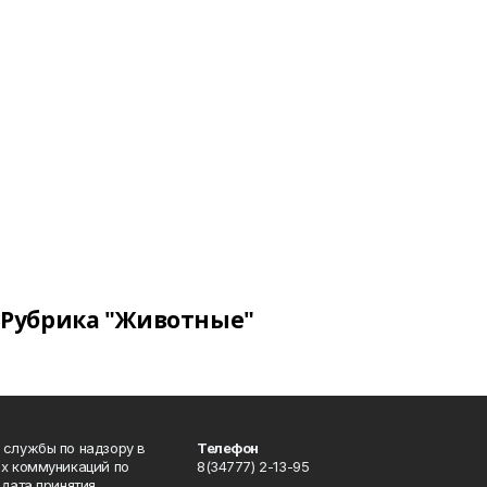
Рубрика "Животные"
 службы по надзору в
Телефон
ых коммуникаций по
8(34777) 2-13-95
дата принятия