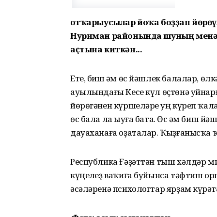
Ҡотҡарыусылар йоҡа боҙҙан йөрө
Нуриман районында шуның менән 
аҫтына киткән...
Ете, биш һәм өс йәшлек балалар, ө
ауылындағы Кесе күл өҫтөнә уйнар
йөрөгәнен күршеләре һуң күреп ҡал
өс бала ла һыуға бата. Өс һәм биш 
дауаханаға оҙаталар. Ҡыҙғанысҡа 
Республика Ғәҙәттән тыш хәлдәр м
күңелһеҙ ваҡиға буйынса тәфтиш ор
әсәләренә психологтар ярҙам күрһәт