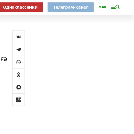
Одноклассники
Телеграм-канал
MAX
иғә