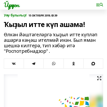
Йүрүҙән
Уяу булығыҙ!
15 ОКТЯБРЯ 2019, 03:39
Ҡыҙыл итте күп ашама!
Өлкән йәштәгеләргә ҡыҙыл итте күпләп
ашарға кәңәш ителмәй икән. Был яман
шешкә килтерә, тип хәбәр итә
"Роспотребнадзор" .