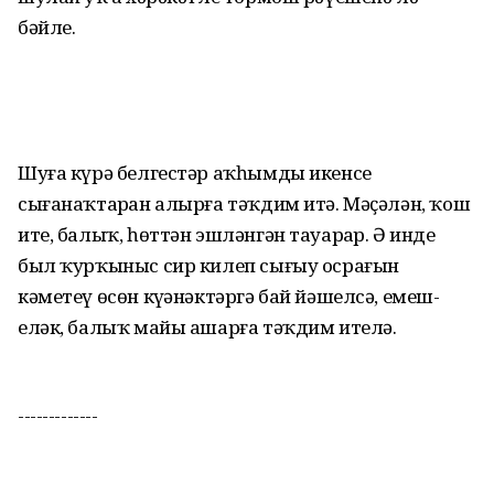
бәйле.
Шуға күрә белгестәр аҡһымды икенсе
сығанаҡтарҙан алырға тәҡдим итә. Мәҫәлән, ҡош
ите, балыҡ, һөттән эшләнгән тауарҙар. Ә инде
был ҡурҡыныс сир килеп сығыу осрағын
кәметеү өсөн күҙәнәктәргә бай йәшелсә, емеш-
еләк, балыҡ майы ашарға тәҡдим ителә.
-------------