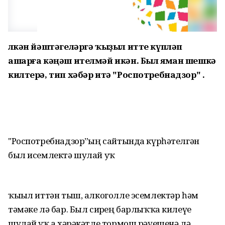
Өлкән йәштәгеләргә ҡыҙыл итте күпләп
ашарға кәңәш ителмәй икән. Был яман шешкә
килтерә, тип хәбәр итә "Роспотребнадзор" .
"Роспотребнадзор”ҙың сайтында күрһәтелгән
был исемлектә шулай уҡ
ҡыҙыл иттән тыш, алкоголле эсемлектәр һәм
тәмәке лә бар. Был сирҙең барлыҡҡа килеүе
шулай уҡ аҙ хәрәкәтле тормош рәүешенә лә