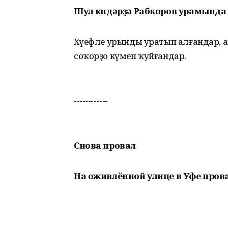
Шул көндәрҙә Рабкоров урамында 
Хәүефле урынды уратып алғандар, а
соҡорҙо күмеп ҡуйғандар.
------------
Снова провал
На оживлённой улице в Уфе пров