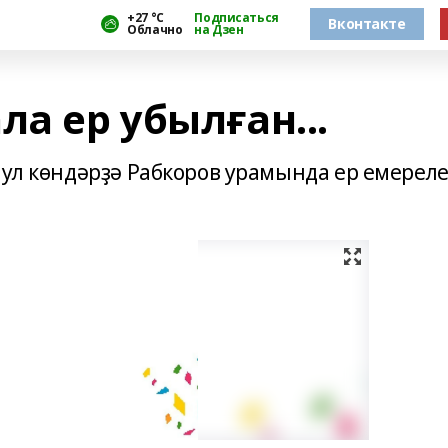
+27 °С
Подписаться
Вконтакте
Облачно
на Дзен
ла ер убылған...
Шул көндәрҙә Рабкоров урамында ер емереле