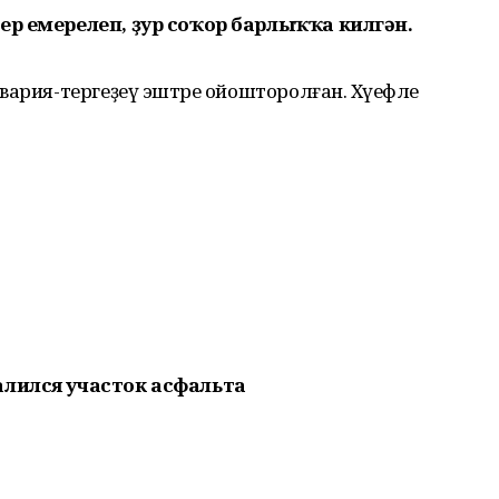
ер емерелеп, ҙур соҡор барлыҡҡа килгән.
вария-тергеҙеү эштәре ойошторолған. Хәүефле
алился участок асфальта