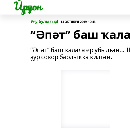
Йүрүҙән
Уяу булығыҙ!
14 ОКТЯБРЯ 2019, 10:46
“Әпәт” баш ҡала
“Әпәт” баш ҡалала ер убылған...
ҙур соҡор барлыҡҡа килгән.