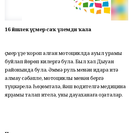
16 йәшлек үҫмер саҡ үлемдән ҡала
Үҫмер үҙе ҡороп алған мотоциклда ауыл урамы
буйлап йөрөп килергә була. Был хәл Дыуан
районында була. Әммә руль менән идара итә
алмау сәбәпле, мотоциклы менән бергә
түңкәрелә. Һөҙөмтәлә, йәш водителгә медицина
ярҙамы талап ителә, уны дауаханаға оҙаталар.