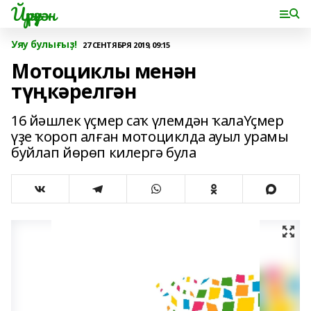
Йүрүҙән
Уяу булығыҙ!
27 СЕНТЯБРЯ 2019, 09:15
Мотоциклы менән
түңкәрелгән
16 йәшлек үҫмер саҡ үлемдән ҡалаҮҫмер
үҙе ҡороп алған мотоциклда ауыл урамы
буйлап йөрөп килергә була