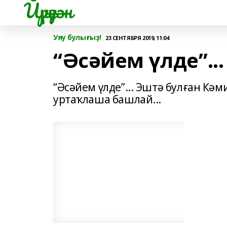
Йүрүҙән
Уяу булығыҙ!
23 СЕНТЯБРЯ 2019, 11:04
“Әсәйем үлде”...
“Әсәйем үлде”... Эштә булған К
уртаҡлаша башлай...