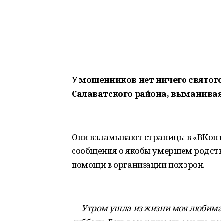
---------------
У мошенников нет ничего святого
Салаватского района, выманивая
Они взламывают страницы в «ВКон
сообщения о якобы умершем родств
помощи в организации похорон.
—
Утром ушла из жизни моя любима