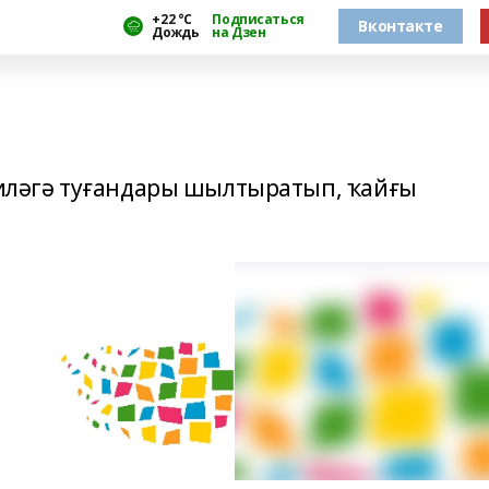
+22 °С
Подписаться
Вконтакте
Дождь
на Дзен
әмиләгә туғандары шылтыратып, ҡайғы