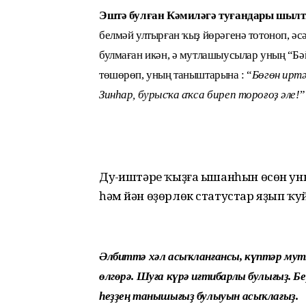
Эштә булған Кәмиләгә туғандары шылт
белмәй ултырған ҡыҙ йөрәгенә тотоноп, әс
булмаған икән, ә мутлашыусылар уның “Бә
төшөрөп, уның таныштарына : “
Бөгөн иртә
Зинһар, бурысҡа аҡса биреп тороғоҙ әле!
”
Дуҫ-иштәре ҡыҙға ышанһын өсөн у
һәм йән өҙөрлөк статустар яҙып ҡу
Әлбиттә хәл асыҡланғансы, күптәр мут
өлгөрә. Шуға күрә иғтибарлы булығыҙ. Б
һеҙҙең танышығыҙ булыуын асыҡлағыҙ.