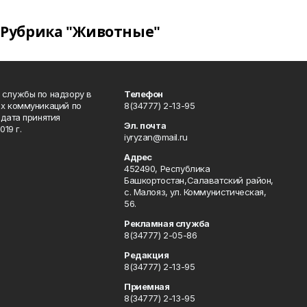
Рубрика "Животные"
 службы по надзору в
Телефон
ых коммуникаций по
8(34777) 2-13-95
дата принятия
Эл. почта
19 г.
iyryzan@mail.ru
Адрес
452490, Республика
Башкортостан,Салаватский район,
с. Малояз, ул. Коммунистическая,
56.
Рекламная служба
8(34777) 2-05-86
Редакция
8(34777) 2-13-95
Приемная
8(34777) 2-13-95