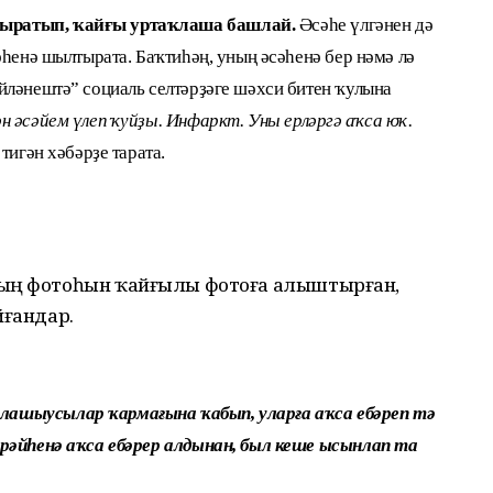
ыратып, ҡайғы уртаҡлаша башлай.
Әсәһе үлгәнен дә
әһенә шылтырата. Баҡтиһәң, уның әсәһенә бер нәмә лә
йләнештә” социаль селтәрҙәге шәхси битен ҡулына
н әсәйем үлеп ҡуйҙы. Инфаркт. Уны ерләргә аҡса юҡ.
 тигән хәбәрҙе тарата.
ның фотоһын ҡайғылы фотоға алыштырған,
йғандар.
лашыусылар ҡармағына ҡабып, уларға аҡса ебәреп тә
ерәйһенә аҡса ебәрер алдынан, был кеше ысынлап та