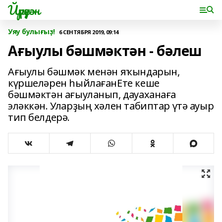
Йүрүҙән
Уяу булығыҙ!
6 СЕНТЯБРЯ 2019, 09:14
Ағыулы бәшмәктән - бәлеш
Ағыулы бәшмәк менән яҡындарын,
күршеләрен һыйлағанЕте кеше
бәшмәктән ағыуланып, дауаханаға
эләккән. Уларҙың хәлен табиптар үтә ауыр
тип белдерә.