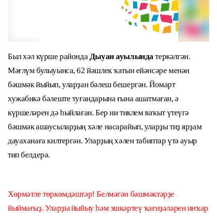
Был хәл күрше районда
Дыуан ауылында
теркәлгән.
Мәғлүм булыуынса, 62 йәшлек ҡатын ейәнсәре менән
бәшмәк йыйып, уларҙан бәлеш бешергән. Йомарт
хужабикә бәлеште туғандарына ғына ашатмаған, ә
күршеләрен дә һыйлаған. Бер ни тиклем ваҡыт үтеүгә
бәшмәк ашаусыларҙың хәле насарайып, уларҙы тиҙ ярҙам
дауаханаға килтергән. Уларҙың хәлен табиптар үтә ауыр
тип белдерә.
Хөрмәтле төркөмдәштәр! Белмәгән бәшмәктәрҙе
йыймағыҙ. Уларҙы йыйыу һәм эшкәртеү ҡағиҙәләрен инҡар