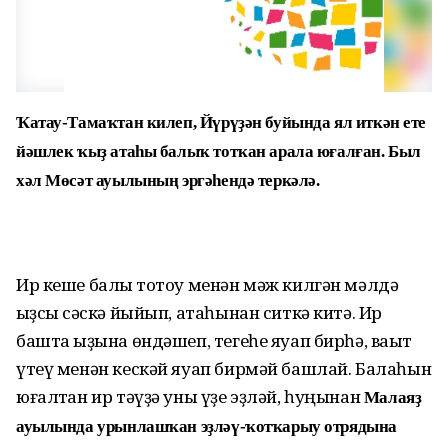
Ҡатау-Тамаҡтан килеп, Йүрүҙән буйында ял иткән ете
йәшлек ҡыҙ атаһы балыҡ тотҡан арала юғалған. Был
хәл Мөсәт ауылының эргәһендә теркәлә.
Ир кеше балыҡ тотоу менән мәж килгән мәлдә
ҡыҙсыҡ сәскә йыйып, атаһынан ситкә китә. Ир
башта ҡыҙына өндәшеп, тегеһе яуап бирһә, ваҡыт
үтеү менән кескәй яуап бирмәй башлай. Балаһын
юғалтҡан ир тәүҙә уны үҙе эҙләй, һуңынан
Малаяҙ
ауылында урынлашҡан эҙләү-ҡотҡарыу отрядына