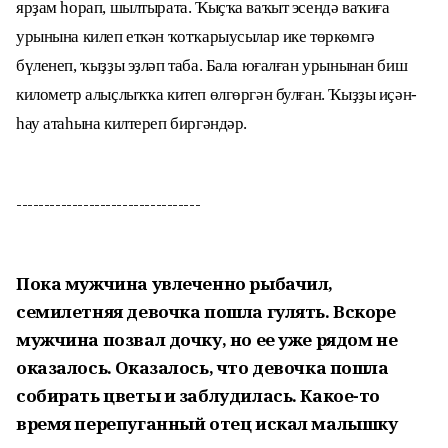
ярҙам һорап, шылтырата. Ҡыҫҡа ваҡыт эсендә ваҡиға
урынына килеп еткән ҡотҡарыусылар ике төркөмгә
бүленеп, ҡыҙҙы эҙләп таба. Бала юғалған урынынан биш
километр алыҫлыҡҡа китеп өлгөргән булған. Ҡыҙҙы иҫән-
һау атаһына килтереп биргәндәр.
---------------------------------
Пока мужчина увлеченно рыбачил,
семилетняя девочка пошла гулять. Вскоре
мужчина позвал дочку, но ее уже рядом не
оказалось. Оказалось, что девочка пошла
собирать цветы и заблудилась. Какое-то
время перепуганный отец искал малышку