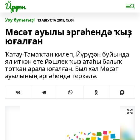
Йүрүҙән
Уяу булығыҙ!
13 АВГУСТА 2019, 15:04
Мөсәт ауылы эргәһендә ҡыҙ
юғалған
Ҡатау-Тамаҡтан килеп, Йүрүҙән буйында
ял иткән ете йәшлек ҡыҙ атаһы балыҡ
тотҡан арала юғалған. Был хәл Мөсәт
ауылының эргәһендә теркәлә.