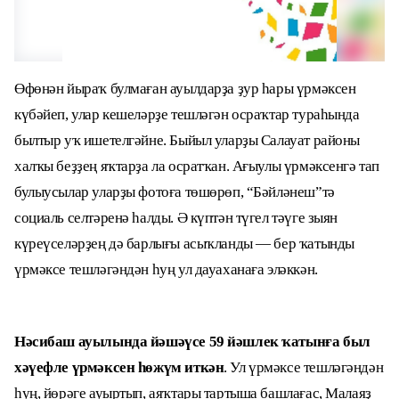
Өфөнән йыраҡ булмаған ауылдарҙа ҙур һары үрмәксен
күбәйеп, улар кешеләрҙе тешләгән осраҡтар тураһында
былтыр уҡ ишетелгәйне. Быйыл уларҙы Салауат районы
халҡы беҙҙең яҡтарҙа ла осратҡан. Ағыулы үрмәксенгә тап
булыусылар уларҙы фотоға төшөрөп, “Бәйләнеш”тә
социаль селтәренә һалды. Ә күптән түгел тәүге зыян
күреүселәрҙең дә барлығы асыҡланды — бер ҡатынды
үрмәксе тешләгәндән һуң ул дауаханаға эләккән.
Нәсибаш ауылында йәшәүсе 59 йәшлек ҡатынға был
хәүефле үрмәксен һөжүм иткән
. Ул үрмәксе тешләгәндән
һуң, йөрәге ауыртып, аяҡтары тартыша башлағас, Малаяҙ