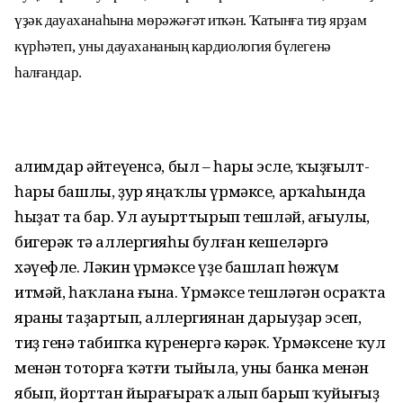
үҙәк дауаханаһына мөрәжәғәт иткән. Ҡатынға тиҙ ярҙам
күрһәтеп, уны дауахананың кардиология бүлегенә
һалғандар.
Ғалимдар әйтеүенсә, был – һары эсле, ҡыҙғылт-
һары башлы, ҙур яңаҡлы үрмәксе, арҡаһында
һыҙат та бар. Ул ауырттырып тешләй, ағыулы,
бигерәк тә аллергияһы булған кешеләргә
хәүефле. Ләкин үрмәксе үҙе башлап һөжүм
итмәй, һаҡлана ғына. Үрмәксе тешләгән осраҡта
яраны таҙартып, аллергиянан дарыуҙар эсеп,
тиҙ генә табипҡа күренергә кәрәк. Үрмәксене ҡул
менән тоторға ҡәтғи тыйыла, уны банка менән
ябып, йорттан йырағыраҡ алып барып ҡуйығыҙ