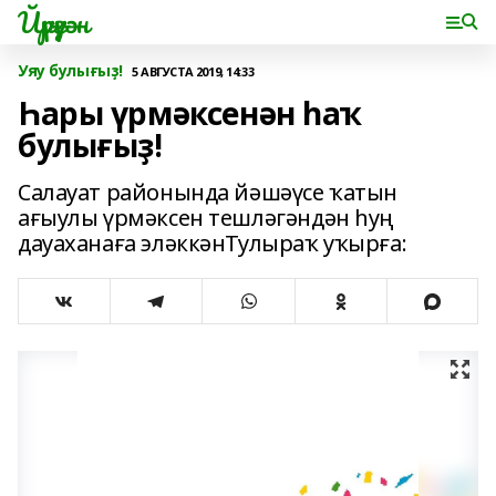
Йүрүҙән
Уяу булығыҙ!
5 АВГУСТА 2019, 14:33
Һары үрмәксенән һаҡ
булығыҙ!
Салауат районында йәшәүсе ҡатын
ағыулы үрмәксен тешләгәндән һуң
дауаханаға эләккәнТулыраҡ уҡырға: