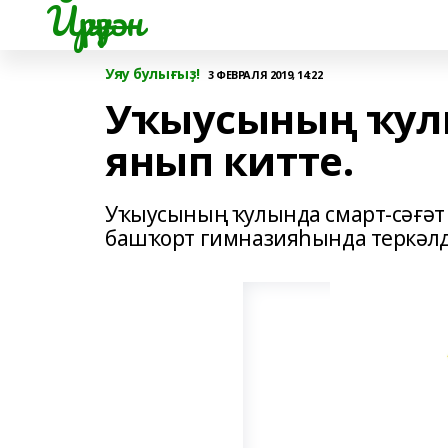
Йүрүҙән
Уяу булығыҙ!
3 ФЕВРАЛЯ 2019, 14:22
Уҡыусының ҡулы
янып китте.
Уҡыусының ҡулында смарт-сәғәт 
башҡорт гимназияһында теркәлд