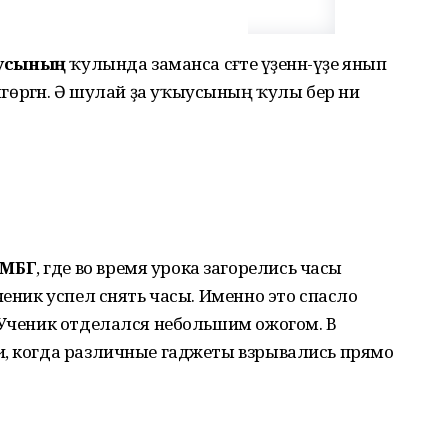
ҡыусының
ҡулында заманса сәғәте үҙенән-үҙе янып
еп өлгөргән. Ә шулай ҙа уҡыусының ҡулы бер ни
 МБГ
, где во время урока загорелись часы
ченик успел снять часы. Именно это спасло
 Ученик отделался небольшим ожогом. В
и, когда различные гаджеты взрывались прямо