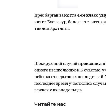
Дәрес барған ваҡытта
4-се класс у
китте. Бәхеткә күрә, бала сәғәтте сис
тиклем йәрәхәтләнгән.
Шокирующий случай
произошел в
одного из школьников. К счастью, у
ребенка от серьезных последствий.
последнее время участились случа
в руках у их владельцев.
Читайте нас