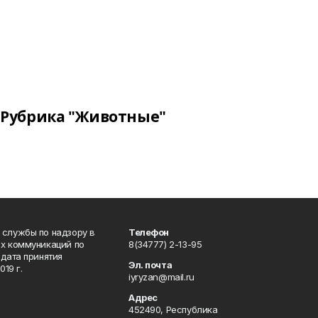
Рубрика "Животные"
 службы по надзору в
Телефон
ых коммуникаций по
8(34777) 2-13-95
дата принятия
Эл. почта
19 г.
iyryzan@mail.ru
Адрес
452490, Республика