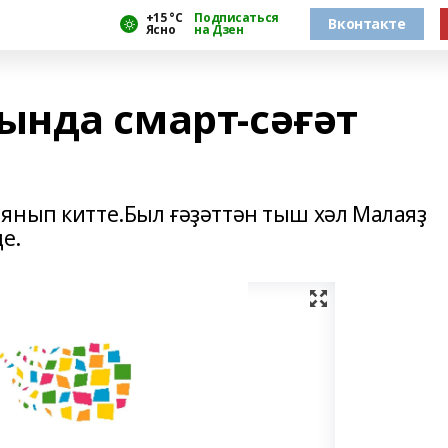
+15 °С
Подписаться
Вконтакте
Ясно
на Дзен
нда смарт-сәғәт
янып китте.Был ғәҙәттән тыш хәл Малаяҙ
е.