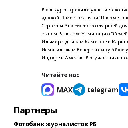
В конкурсе приняли участие 7 коля
дочкой , 1 место заняли Шаяхметовы
Сергеевы Анастасия со старшей доче
сыном Ранелем. Номинацию "Семей
Ильмире, дочкам Камилле и Карине,
Исмагиловым Венере и сыну Айназу,
Индире и Амелие. Все участники п
Читайте нас
Партнеры
Фотобанк журналистов РБ