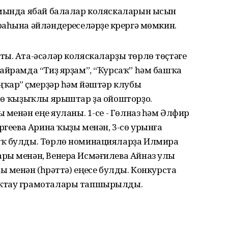
амында ябай балалар коляскаларын ысын
аһына әйләндереүселәрҙе күрергә мөмкин.
ы. Ата-әсәләр коляскаларҙы төрлө төҫтәге
айрамда “Тиҙ ярҙам”, “Ҡурсаҡ” һәм башҡа
ңҡар” үҫмерҙәр һәм йәштәр клубы
рлө ҡыҙыҡлы ярыштар ҙа ойошторҙо.
менән еңеү яуланы. 1-се - Гөлназ һәм Әлфир
ргеева Арина ҡыҙы менән, 3-сө урынға
ыҡ булды. Төрлө номинацияларҙа Илмира
ры менән, Венера Исмәғилева Айназ улы
менән (һүрәттә) еңеүсе булды. Конкурста
аҡтау грамоталары тапшырылды.