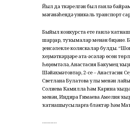
Йыл да үткәрелгән был ғаилә байр
мәғәнәһендә уникаль транспорт сар
Быйыл конкурста ете ғаилә ҡатнашт
шарҙар, туҡымалар менән биҙәне. Б
үҙенсәлекле коляскалар булды. “Шо
хеҙмәткәрҙәре ата-әсәләр өсөн тө
Һөҙөмтәлә, Анастасия Бакумец ҡыҙы 
Шәйәхмәтовтар, 2-се – Анастасия Се
Светлана Булатова улы менән лай
Солиева Камилла һәм Карина ҡыҙҙа
менән, Индира Ғимаева Амелия ҡыҙы 
ҡатнашыусыларға бүләктәр һәм М
---------