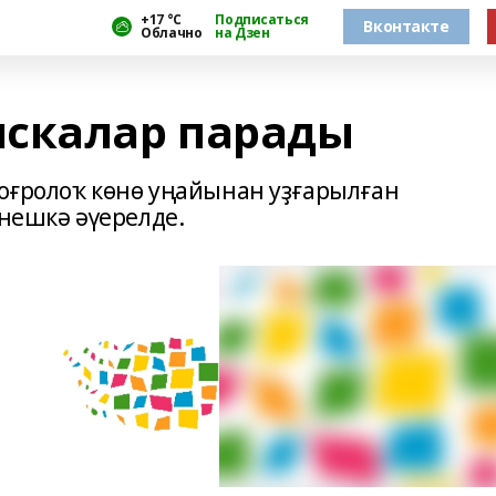
+17 °С
Подписаться
Вконтакте
Облачно
на Дзен
яскалар парады
тоғролоҡ көнө уңайынан уҙғарылған
енешкә әүерелде.