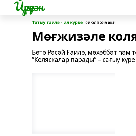
Йүрүҙән
Татыу ғаилә - ил күрке
9 ИЮЛЯ 2019, 06:41
Мөғжизәле кол
Бөтә Рәсәй Ғаилә, мөхәббәт һәм 
“Коляскалар парады” – сағыу күр