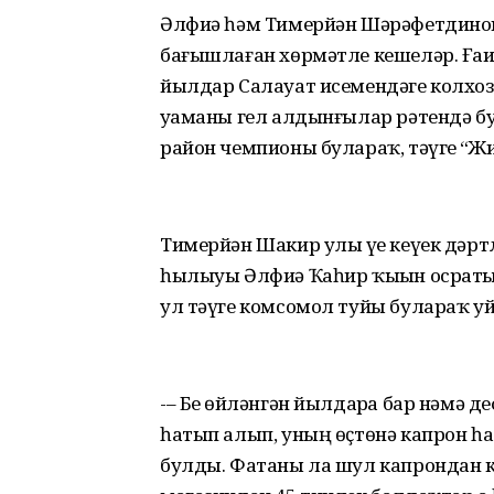
Әлфиә һәм Тимерйән Шәрәфет­динов
бағышлаған хөрмәтле кешеләр. Ға
йылдар Салауат исемендәге колхо
уҙаманы гел алдынғылар рәтендә б
район чемпионы булараҡ, тәүге “Жи
Тимерйән Шакир улы үҙе кеүек дәр
һылыуы Әлфиә Ҡаһир ҡыҙын осратып
ул тәүге комсомол туйы булараҡ у
-– Беҙ өйләнгән йылдарҙа бар нәмә
һатып алып, уның өҫтөнә капрон һа
булды. Фатаны ла шул капрондан 