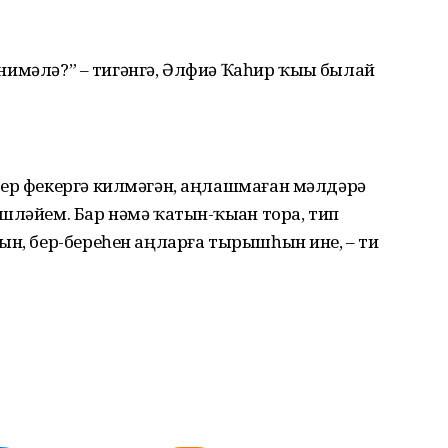
е нимәлә?” – тигәнгә, Әлфиә Ҡаһир ҡыҙы былай
ер фекергә килмәгән, аңлашмаған мәлдәрҙә
шләйем. Бар нәмә ҡатын-ҡыҙҙан тора, тип
ын, бер-береһен аңларға тырышһын ине, – ти