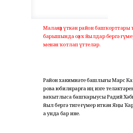
Малаяҙҙа үткән район башҡорттар
барышында оҙаҡ йылдар бергә ғүмер
менән ҡотлап үттеләр.
Район хакимиәте башлығы Марс Каш
рова юбилярҙарға иң изге теләктә
ваҡытлыса башҡарыусы Радий Хәби­
йыл бергә тигеҙ ғүмер иткән Яңы Ҡ
ҙа унда бар ине.