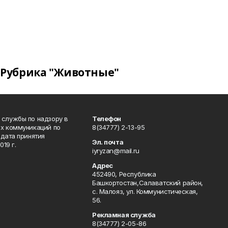
Рубрика "Животные"
 службы по надзору в
Телефон
ых коммуникаций по
8(34777) 2-13-95
дата принятия
Эл. почта
19 г.
iyryzan@mail.ru
Адрес
452490, Республика
Башкортостан,Салаватский район,
с. Малояз, ул. Коммунистическая,
56.
Рекламная служба
8(34777) 2-05-86