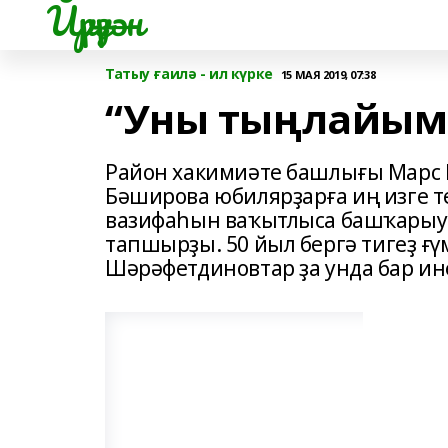
Йүрүҙән
Татыу ғаилә - ил күрке
15 МАЯ 2019, 07:38
“Уны тыңлайым 
Район хакимиәте башлығы Марс К
Бәши­рова юбилярҙарға иң изге 
вазифаһын ваҡытлыса башҡарыусы
тапшырҙы. 50 йыл бергә тигеҙ ғ
Шәрәфет­динов­тар ҙа унда бар ин