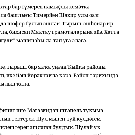
тар бар ғүмерен намыҫлы хеҙмәткә
илә башлығы Тимерйән Шакир улы оҙаҡ
зда шофер булып эшләй. Тырыш, эшһөйәр ир
ула, бихисап Маҡтау грамоталарына эйә. Хатта
гули” машинаһы ла тап уға эләгә.
тле, тырыш, бар яҡҡа уңған Ҡыйғы районы
, ике йәш йөрәк ғаилә ҡора. Район тарихында
йылып ҡала.
 дефицит ине. Магазиндан штапель туҡыма
лып тектерҙек. Шул минең туй күлдәгем
килештереп эшләгән булдыҡ. Шулай уҡ