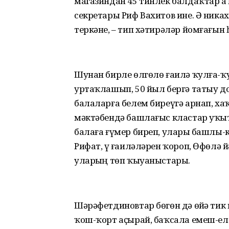
магазиндан 45 тинлек балдаҡтар ҙ
секретары Риф Вахитов ине. Ә ника
теркәне, – тип хәтирәләр йомғағын 
Шунан бирле өлгөлө ғаилә ҡулға-ҡ
уртаҡлашып, 50 йыл бергә татыу до
балаларға белем биреүгә арнап, х
мәктәбендә башлағыс кластар уҡы
балаға ғүмер биреп, уларҙы башлы-к
Рифат, үҙ ғаиләләрен ҡороп, Өфөлә й
уларҙың төп ҡыуаныстары.
Шәрәфетдиновтар бөгөн дә өйҙә ти
ҡош-ҡорт аҫырай, баҡсала емеш-елә