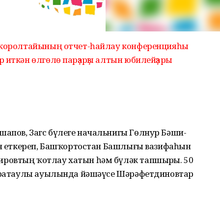
ы ҡоролтайының отчет-һайлау конференцияһы
 иткән өлгөлө парҙарҙы алтын юбилейҙары
апов, Загс бүлеге начальнигы Гөлнур Бәши­
рен еткереп, Башҡортостан Башлығы вазифаһын
ровтың ҡотлау хатын һәм бүләк тапшырҙы. 50
аратаулы ауылында йәшәүсе Шәрәфет­динов­тар