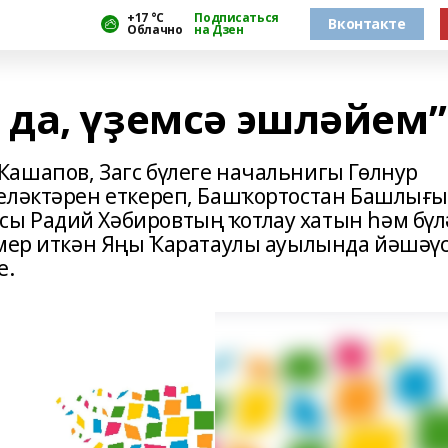
+17 °С
Подписаться
Вконтакте
Облачно
на Дзен
да, үҙемсә эшләйем”
ашапов, Загс бүлеге начальнигы Гөлнур
теләктәрен еткереп, Башҡортостан Башлығ
 Радий Хәби­ровтың ҡотлау хатын һәм бүл
үмер иткән Яңы Ҡаратаулы ауылында йәшәү
е.