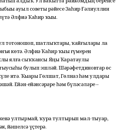
а һатып алдыҡ. Ул ваҡытта райкомдың беренсе
хыбыҙҙы ауыл советы рәйесе Заһир Ғәлиуллин
һүтә Әлфиә Ҡаһир ҡыҙы.
ул тотоношоп, шатлыҡтарҙы, ҡайғыларҙы ла
нъя көтә. Әлфиә Ҡаһир ҡыҙы ғүмерен
аҡлы ялға сыҡҡансы Яңы Ҡаратаулы
тыусыһы булып эшләй. Шәрәфетдиновтар өс
үҙле итә. Ҡыҙҙары Гөлшат, Гөлназ һәм улдары
әшәй. Ейән-ейәнсәрҙәре һәм бүләсәләре –
к кенә ултырмай, ҡура тултырып мал-тыуар,
к, йәшелсә үҫтерә.