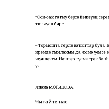
“Оҙон-оҙаҡ татыу бергә йәшәүҙең сер
тип яуап бирҙе:
– Тормошта төрлө ваҡыттар була. Б
иремде тыңлайым да, әммә үҙемсә э
иҫәпләйем. Йәштәр түҙемлерәк булһ
ул.
Лиана МӨҒИНОВА.
Читайте нас