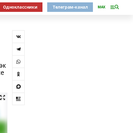
Одноклассники
Телеграм-канал
MAX
ы
әк
се