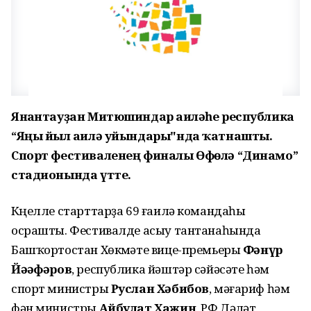
Янғантауҙан Митюшиндар ғаиләһе республика
“Яңы йыл ғаилә уйындары"нда ҡатнашты.
Спорт фестиваленең финалы Өфөлә “Динамо”
стадионында үтте.
Күңелле старттарҙа 69 ғаилә командаһы
осрашты. Фестивалде асыу тантанаһында
Башҡортостан Хөкүмәте вице-премьеры
Фәнүр
Йәғәфәров
, республика йәштәр сәйәсәте һәм
спорт министры
Руслан Хәбибов
, мәғариф һәм
фән министры
Айбулат Хажин
, РФ Дәүләт