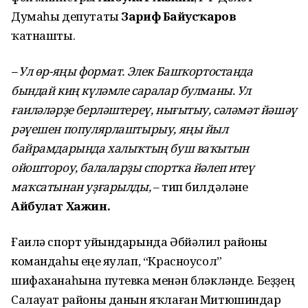
Думаһы депутаты
Зариф Байғусҡаров
ҡатнашты.
– Ул өр-яңы формат. Элек Башҡортостанда
бындай киң күләмле саралар булманы. Ул
ғаиләләрҙе берләштереү, нығытыу, сәләмәт йәшәү
рәүешен популярлаштырыу, яңы йыл
байрамдарында халыҡтың буш ваҡытын
ойоштороу, балаларҙы спортҡа йәлеп итеү
маҡсатынан уҙғарылды,
– тип билдәләне
Айбулат Хажин.
Ғаилә спорт уйындарында Әбйәлил районы
командаһы еңеү яулап, “Красноусол”
шифаханаһына путевка менән бүләкләнде. Беҙҙең
Салауат районы данын яҡлаған Митюшиндар