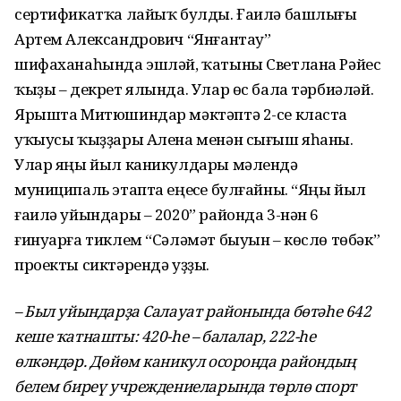
сертификатҡа лайыҡ булды. Ғаилә башлығы
Артем Александрович “Янғантау”
шифаханаһында эшләй, ҡатыны Светлана Рәйес
ҡыҙы – декрет ялында. Улар өс бала тәрбиәләй.
Ярышта Митюшиндар мәктәптә 2-се класта
уҡыусы ҡыҙҙары Алена менән сығыш яһаны.
Улар яңы йыл каникулдары мәлендә
муниципаль этапта еңеүсе булғайны. “Яңы йыл
ғаилә уйындары – 2020” районда 3-нән 6
ғинуарға тиклем “Сәләмәт быуын – көслө төбәк”
проекты сиктәрендә уҙҙы.
– Был уйындарҙа Салауат районында бөтәһе 642
кеше ҡатнашты: 420-һе – балалар, 222-һе
өлкәндәр. Дөйөм каникул осоронда райондың
белем биреү учреждениеларында төрлө спорт