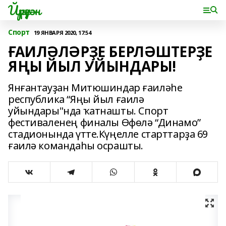
Йүрүҙән
Спорт
19 ЯНВАРЯ 2020, 17:54
ҒАИЛӘЛӘРҘЕ БЕРЛӘШТЕРҘЕ
ЯҢЫ ЙЫЛ УЙЫНДАРЫ!
Янғантауҙан Митюшиндар ғаиләһе
республика “Яңы йыл ғаилә
уйындары"нда ҡатнашты. Спорт
фестиваленең финалы Өфөлә “Динамо”
стадионында үтте.Күңелле старттарҙа 69
ғаилә командаһы осрашты.