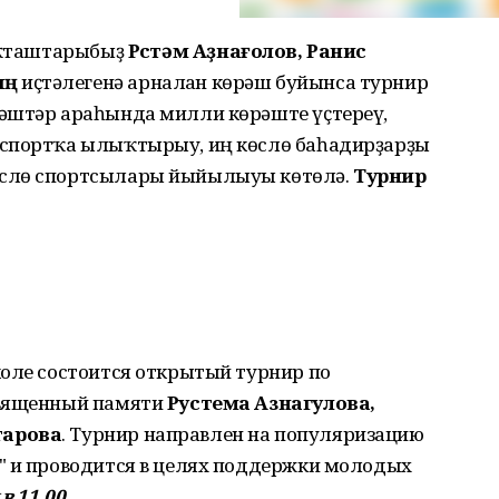
яҡташтарыбыҙ
Рөстәм Аҙнағолов, Ранис
ың
иҫтәлегенә арналған көрәш буйынса турнир
әштәр араһында милли көрәште үҫтереү,
 спортҡа ылыҡтырыу, иң көслө баһадирҙарҙы
өслө спортсылары йыйылыуы көтөлә.
Турнир
оле состоится открытый турнир по
священный памяти
Рустема Азнагулова,
тарова
. Турнир направлен на популяризацию
" и проводится в целях поддержки молодых
в 11.00.