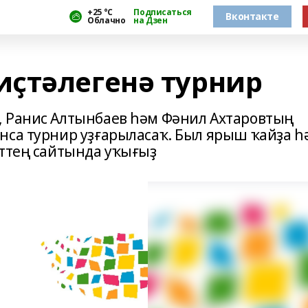
+25 °С
Подписаться
Вконтакте
Облачно
на Дзен
ҫтәлегенә турнир
, Ранис Алтынбаев һәм Фәнил Ахтаровтың
нса турнир уҙғарыласаҡ. Был ярыш ҡайҙа һ
иттең сайтында уҡығыҙ