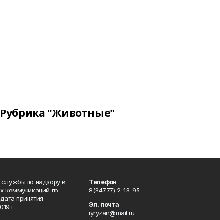
Рубрика "Животные"
 службы по надзору в
Телефон
ых коммуникаций по
8(34777) 2-13-95
дата принятия
Эл. почта
19 г.
iyryzan@mail.ru