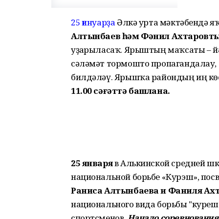
25 ғинуарҙа
Әлкә урта мәктәбендә 
Алтынбаев һәм Фәнил Ахтаровт
уҙғарыласаҡ. Ярыштың маҡсаты – й
сәләмәт тормошто пропагандалау,
билдәләү. Ярышҡа райондың иң к
11.00 сәғәттә башлана.
25 января
в Алькинской средней шк
национальной борьбе «Курэш», по
Раниса Алтынбаева и Фаниля Ах
национального вида борьбы "куреш
спортсменов.
Начало соревнования 