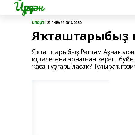
Йүрүҙән
Спорт
22 ЯНВАРЯ 2019, 09:50
Яҡташтарыбыҙ и
Яҡташтарыбыҙ Рөстәм Аҙнағолов
иҫтәлегенә арналған көрәш буйы
ҡасан уҙғарыласаҡ? Тулыраҡ гәз